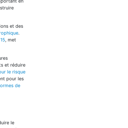
mportant en
struire
ions et des
trophique
.
015
, met
ures
s et réduire
ur le risque
nt pour les
ormes de
uire le