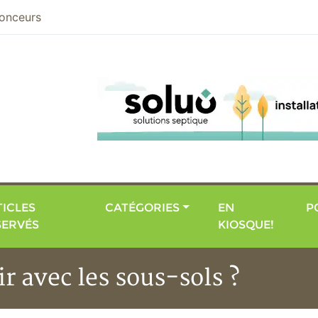
nier
onceurs
ICLES
CATÉGORIES
EN
P
SERVÉS
KIOSQUE!
ir avec les sous-sols ?