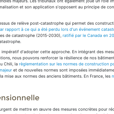
cendies majeurs. Les tribunaux ont également joué un rôle i
malisation et son application s'opposent au principe de con
essus de relève post-catastrophe qui permet des construct
ar rapport à ce qui a été perdu lors d'un événement catas
ues de catastrophe (2015-2030),
ratifié par le Canada en 2
catastrophe.
st impératif d'adopter cette approche. En intégrant des mes
ions, nous pouvons renforcer la résilience de nos bâtiment
u Chili, la
règlementation sur les normes de construction po
majeur
et de nouvelles normes sont imposées immédiateme
 la mise aux normes des anciens bâtiments. En France, les
n
nsionnelle
t urgent de mettre en œuvre des mesures concrètes pour réd