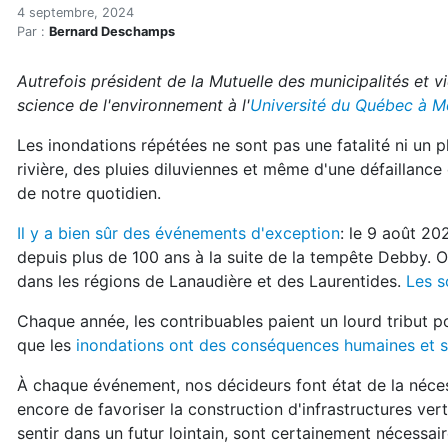
Inondations : faut-il en fin
Accueil
4 septembre, 2024
Par :
Bernard Deschamps
Articles
Actualités
Autrefois président de la Mutuelle des municipalités et 
Inondations : faut-il en finir avec les sous-sols ?
science de l'environnement à l'
Université du Québec à 
Les inondations répétées ne sont pas une fatalité ni un
rivière, des pluies diluviennes et même d'une défaillance
de notre quotidien.
Il y a bien sûr des événements d'exception
: le 9 août 20
depuis plus de 100 ans à la suite de la tempête Debby. 
dans les régions de Lanaudière et des Laurentides.
Les s
Chaque année, les contribuables paient un lourd tribut
que les
inondations ont des conséquences humaines et 
À chaque événement, nos décideurs font état de la néces
encore de favoriser la construction d'infrastructures ver
sentir dans un futur lointain, sont certainement nécessa