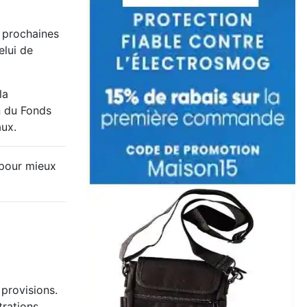
 prochaines
elui de
la
n du Fonds
aux.
pour mieux
 provisions.
trations