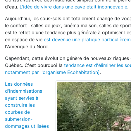
d'eau.
L'idée de vivre dans une cave était inconcevable
.
Aujourd'hui, les sous-sols ont totalement changé de vocat
le confort : salles de jeux, cinéma maison, salles de spo
est le reflet d'une tendance plus générale à optimiser l'e
en espace de vie
est devenue une pratique particulière
l'Amérique du Nord.
Cependant, cette évolution génère de nouveaux risques 
Québec. C'est pourquoi la
tendance est d'éliminer les s
notamment par l'organisme Écohabitation]
.
Les données
d'indemnisations
ayant servies à
construire les
courbes de
submersion-
dommages utilisées