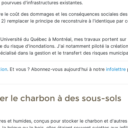
pourvues d'infrastructures existantes.
re le coût des dommages et les conséquences sociales des
t 2) remplacer le principe de reconstruire à l'identique par c
'Université du Québec à Montréal, mes travaux portent sur 
 du risque d'inondations. J'ai notamment piloté la créatio
cialisé dans la gestion et le transfert des risques municip
tion
. Et vous ? Abonnez-vous aujourd'hui à notre
infolettre
r le charbon à des sous-sols
bres et humides, conçus pour stocker le charbon et d'autres
 brique ou le bois, elles étaient souvent sujettes aux infil