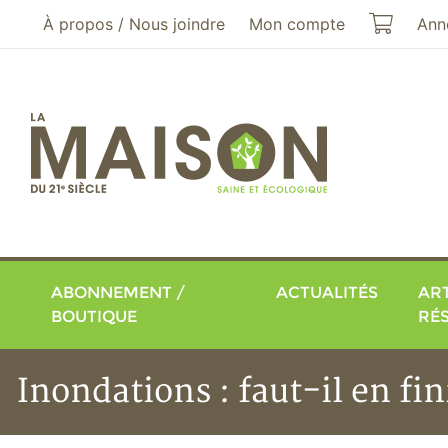
Aller au menu principal
Aller au contenu principal
Mon pa
À propos / Nous joindre
Mon compte
Ann
ABONNEMENT /
ACTUALITÉS
ART
BOUTIQUE
RÉ
Inondations : faut-il en fin