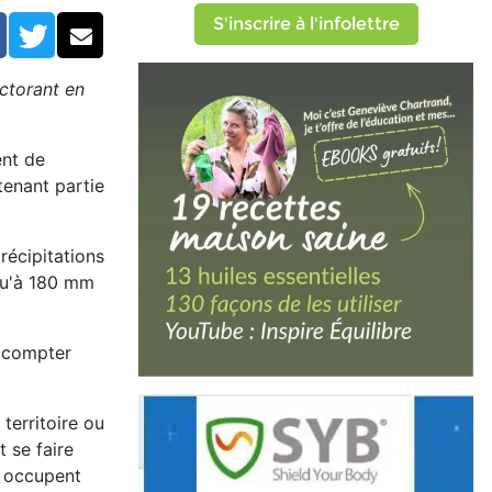
S'inscrire à l'infolettre
Facebook
Twitter
Courriel
ctorant en
ent de
tenant partie
récipitations
squ'à 180 mm
s compter
territoire ou
 se faire
s occupent