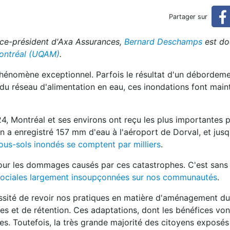
ir avec les sous-sols ?
Partager sur
vice-président d'Axa Assurances,
Bernard Deschamps
est do
Montréal (UQAM)
.
 phénomène exceptionnel. Parfois le résultat d'un débordem
 du réseau d'alimentation en eau, ces inondations font main
24, Montréal et ses environs ont reçu les plus importantes p
On a enregistré 157 mm d'eau à l'aéroport de Dorval, et ju
ous-sols inondés se comptent par milliers
.
 pour les dommages causés par ces catastrophes. C'est san
sociales largement insoupçonnées sur nos communautés
.
sité de revoir nos pratiques en matière d'aménagement du 
tes et de rétention. Ces adaptations, dont les bénéfices vont
ires. Toutefois, la très grande majorité des citoyens exposé