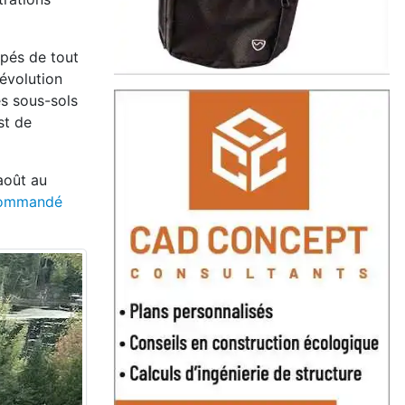
ipés de tout
 évolution
es sous-sols
st de
août au
ecommandé