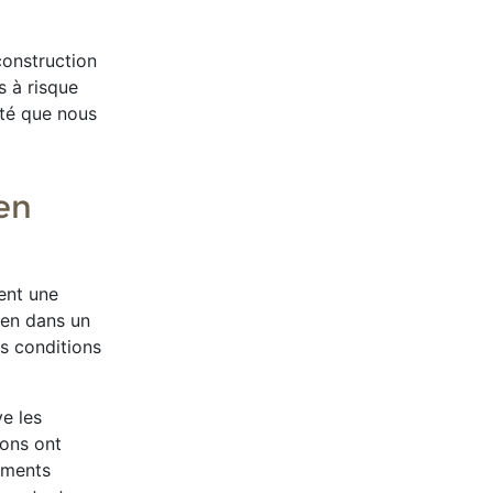
construction
s à risque
été que nous
 en
ient une
bien dans un
es conditions
ve les
ions ont
nements