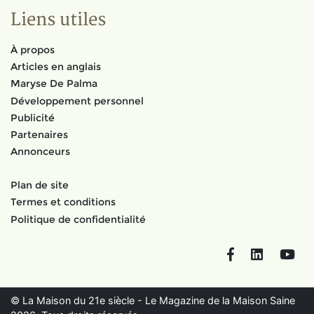
Liens utiles
À propos
Articles en anglais
Maryse De Palma
Développement personnel
Publicité
Partenaires
Annonceurs
Plan de site
Termes et conditions
Politique de confidentialité
Facebook
LinkedIn
You
© La Maison du 21e siècle - Le Magazine de la Maison Saine