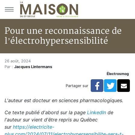
Aller au menu principal
Aller au contenu principal
Pour une reconnaissance de
l’électrohypersensibilité
Pour une reconnaissance de l’é
Accueil
26 août, 2024
Par :
Jacques Lintermans
Articles
Électrosmog
Actualités
Pour une reconnaissance de l’électrohypersensibilité
Facebook
Twitte
Co
Partager sur
L'auteur est docteur en sciences pharmacologiques.
Ce texte publié d'abord sur la page
LinkedIn
de
l'auteur sur vient d'être repris au Québec
sur
https://electricite-
plus.com/2024/07/11/electrohypersensibilite-sera-t-