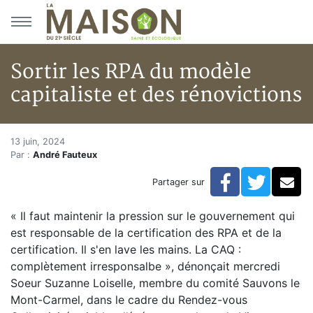
Aller au menu principal
Aller au contenu principal
Sortir les RPA du modèle
capitaliste et des rénovictions
Sortir les RPA du modèle capita
Accueil
13 juin, 2024
Par :
André Fauteux
Articles
Actualités
Facebook
Twitte
Co
Partager sur
Sortir les RPA du modèle capitaliste et des rénovictio
« Il faut maintenir la pression sur le gouvernement qui
est responsable de la certification des RPA et de la
certification. Il s'en lave les mains. La CAQ :
complètement irresponsalbe », dénonçait mercredi
Soeur Suzanne Loiselle, membre du comité Sauvons le
Mont-Carmel, dans le cadre du Rendez-vous