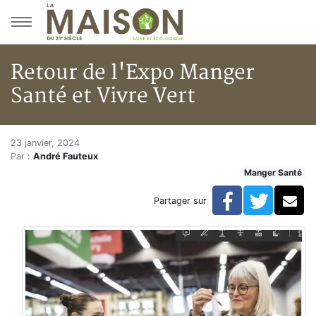
Aller au menu principal
Aller au contenu principal
Retour de l'Expo Manger
Santé et Vivre Vert
Retour de l'Expo Manger Santé 
Accueil
23 janvier, 2024
Par :
André Fauteux
Articles
Manger Santé
Manger Santé
Retour de l'Expo Manger Santé et Vivre Vert
Facebook
Twitte
Co
Partager sur