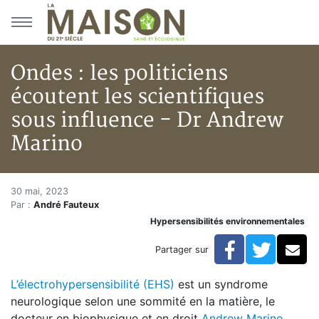
Aller au menu principal
Aller au contenu principal
Ondes : les politiciens
écoutent les scientifiques
sous influence - Dr Andrew
Marino
Ondes : les politiciens écouten
Accueil
30 mai, 2023
Par :
André Fauteux
Articles
Hypersensibilités environnementales
Hypersensibilités environnementales
Ondes : les politiciens écoutent les scientifiques sou
Facebook
Twitte
Co
Partager sur
L’électrohypersensibilité (EHS)
est un syndrome
neurologique selon une sommité en la matière, le
docteur en biophysique et en droit
Andrew Marino
.