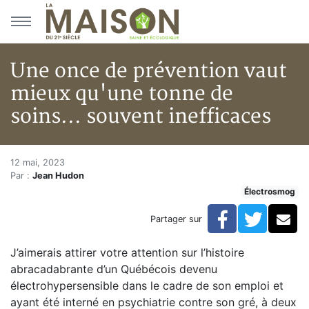
Aller au menu principal
Aller au contenu principal
Une once de prévention vaut
mieux qu'une tonne de
soins... souvent inefficaces
Une once de prévention vaut mi
Accueil
12 mai, 2023
Par :
Jean Hudon
Articles
Électrosmog
Électrosmog
Une once de prévention vaut mieux qu'une tonne de so
Facebook
Twitte
Co
Partager sur
J’aimerais attirer votre attention sur l’histoire
abracadabrante d’un Québécois devenu
électrohypersensible dans le cadre de son emploi et
ayant été interné en psychiatrie contre son gré, à deux