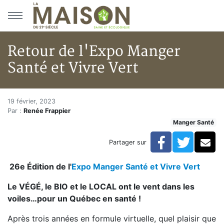
Aller au menu principal
Aller au contenu principal
Retour de l'Expo Manger
Santé et Vivre Vert
Retour de l'Expo Manger Santé 
Accueil
19 février, 2023
Par :
Renée Frappier
Articles
Manger Santé
Actualités
Retour de l'Expo Manger Santé et Vivre Vert
Facebook
Twitte
Co
Partager sur
26e Édition
de l'
Expo Manger Santé et Vivre Vert
Le VÉGÉ, le BIO et le LOCAL ont le vent dans les
voiles…pour un Québec en santé !
Après trois années en formule virtuelle, quel plaisir que