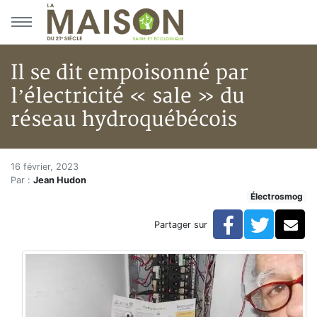
Aller au menu principal
Aller au contenu principal
Il se dit empoisonné par
l’électricité « sale » du
réseau hydroquébécois
Il se dit empoisonné par l’élec
Accueil
16 février, 2023
Par :
Jean Hudon
Articles
Électrosmog
Actualités
Il se dit empoisonné par l’électricité « sale » du rés
Facebook
Twitte
Co
Partager sur