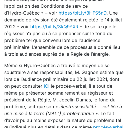
l’application des Conditions de service
d’Hydro‑Québec » – voir
https://bit.ly/3HFS5nD
. Une
demande de révision été également rejetée le 14 juillet
2022 - voir
https://bit.ly/3kQ9YXR
– de sorte que le
régisseur n’a pas eu à se prononcer sur le fond du
problème tel que convenu lors de l'audience
préliminaire. L’ensemble de ce processus a donné lieu
à trois audiences auprès de la Régie de l’énergie.
Même si Hydro-Québec a trouvé le moyen de se
soustraire à ses responsabilités, M. Gagnon estime que
lors de l’audience préliminaire du 22 juillet 2021, dont
on peut consulter
ICI
le procès-verbal, il a tout de
même pu présenter sommairement au régisseur et
président de la Régie, M. Jocelin Dumas, le fond du
problème, soit que son
« é
lectrosensibilit
é … est liée à
une mise à
la terre (MALT) probl
ématique »
. Le fait
d’avoir pu au moins exposer la nature du problème tel
qu’indiqué plus en détails dans ce même
procès-verbal