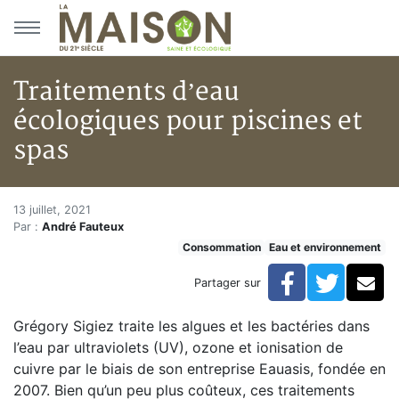
Aller au menu principal
Aller au contenu principal
Traitements d’eau
écologiques pour piscines et
spas
Traitements d’eau écologiques 
Accueil
13 juillet, 2021
Par :
André Fauteux
Articles
Consommation
Eau et environnement
Eau et environnement
Eau et environnement
Facebook
Twitte
Co
Partager sur
Traitements d’eau écologiques pour piscines et spas
Grégory Sigiez traite les algues et les bactéries dans
l’eau par ultraviolets (UV), ozone et ionisation de
cuivre par le biais de son entreprise Eauasis, fondée en
2007. Bien qu’un peu plus coûteux, ces traitements