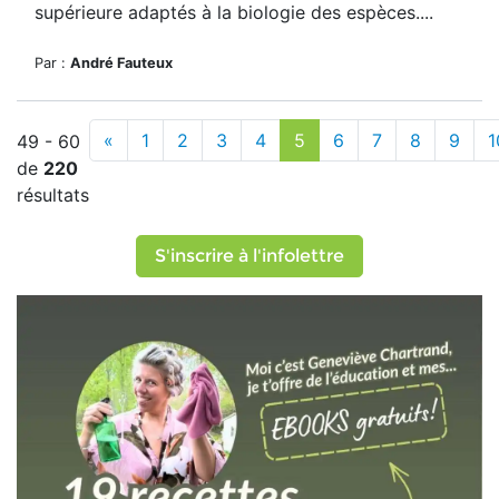
supérieure adaptés à la biologie des espèces....
Par :
André Fauteux
«
1
2
3
4
5
6
7
8
9
1
49 - 60
de
220
résultats
S'inscrire à l'infolettre