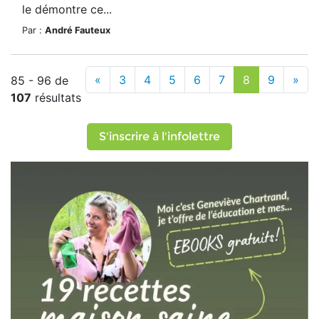
le démontre ce...
Par :
André Fauteux
«
3
4
5
6
7
8
9
»
85 - 96 de
107
résultats
S'inscrire à l'infolettre