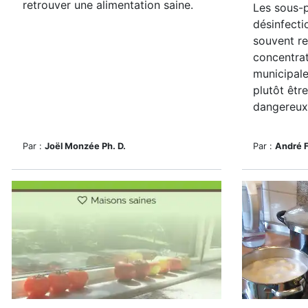
retrouver une alimentation saine.
Les sous-p
désinfecti
souvent re
concentrat
municipale
plutôt êtr
dangereux 
Par :
Joël Monzée Ph. D.
Par :
André 