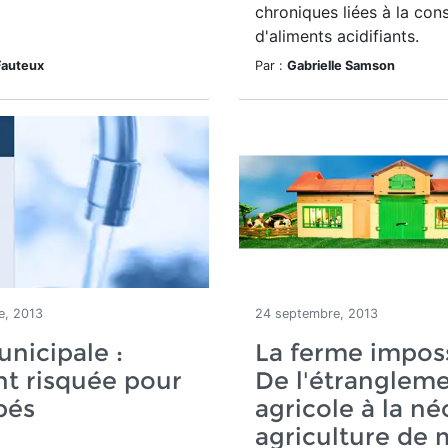
chroniques liées à la co
d'aliments acidifiants.
Fauteux
Par :
Gabrielle Samson
e, 2013
24 septembre, 2013
nicipale :
La ferme imposs
t risquée pour
De l'étranglem
bés
agricole à la né
agriculture de 