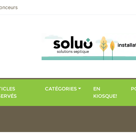
nier
onceurs
ICLES
CATÉGORIES
EN
P
SERVÉS
KIOSQUE!