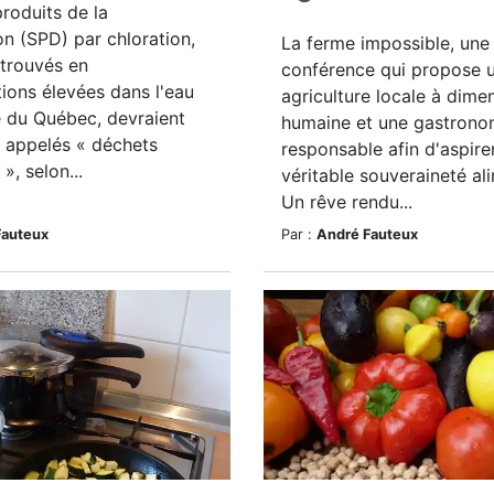
roduits de la
on (SPD) par chloration,
La ferme impossible, une
trouvés en
conférence qui propose 
ions élevées dans l'eau
agriculture locale à dime
 du Québec, devraient
humaine et une gastrono
e appelés « déchets
responsable afin d'aspire
», selon...
véritable souveraineté al
Un rêve rendu...
Fauteux
Par :
André Fauteux