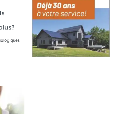
ls
plus?
biologiques