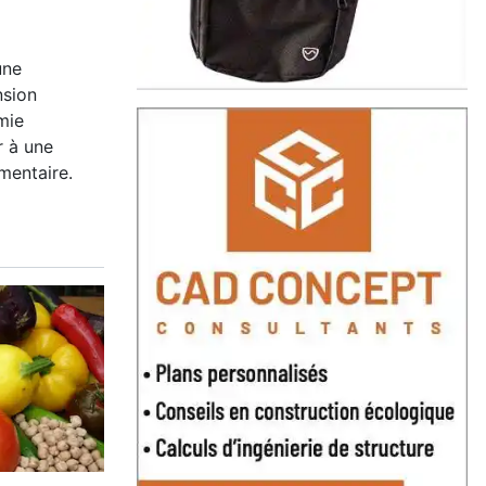
une
nsion
mie
r à une
imentaire.