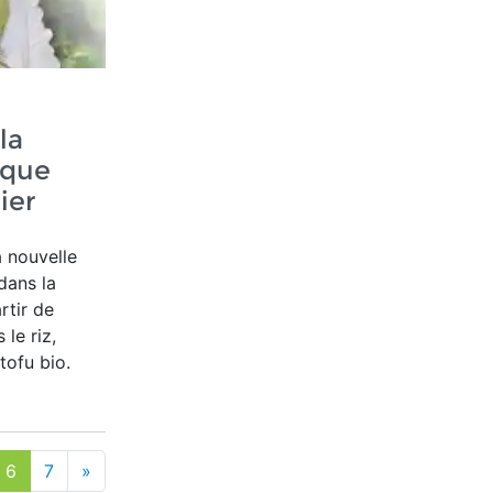
la
ique
ier
a nouvelle
dans la
rtir de
 le riz,
tofu bio.
6
7
»