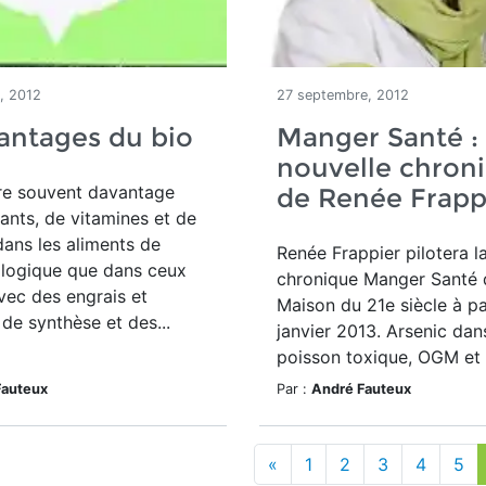
, 2012
27 septembre, 2012
antages du bio
Manger Santé : 
nouvelle chron
re souvent davantage
de Renée Frapp
ants, de vitamines et de
ans les aliments de
Renée Frappier pilotera l
ologique que dans ceux
chronique Manger Santé 
vec des engrais et
Maison du 21e siècle à pa
 de synthèse et des...
janvier 2013. Arsenic dans
poisson toxique, OGM et 
Fauteux
Par :
André Fauteux
«
1
2
3
4
5