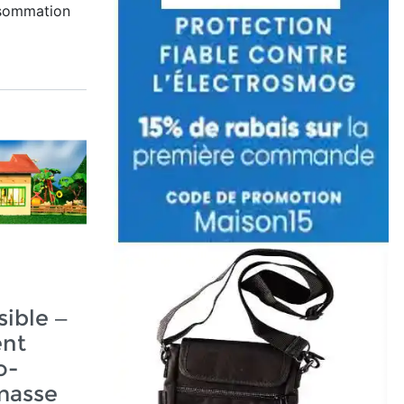
nsommation
ible –
ent
o-
masse