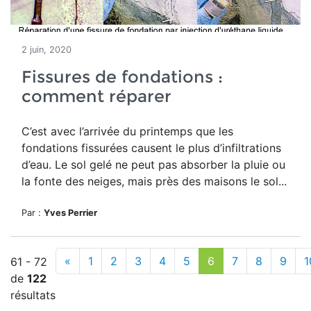
2 juin, 2020
Fissures de fondations :
comment réparer
C’est avec l’arrivée du printemps que les
fondations fissurées causent le plus d’infiltrations
d’eau. Le sol gelé ne peut pas absorber la pluie ou
la fonte des neiges, mais près des maisons le sol...
Par :
Yves Perrier
«
1
2
3
4
5
6
7
8
9
1
61 - 72
de
122
résultats