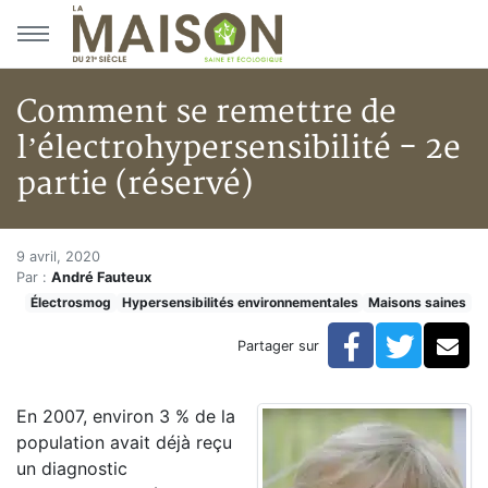
Aller au menu principal
Aller au contenu principal
Comment se remettre de
l’électrohypersensibilité - 2e
partie (réservé)
Comment se remettre de l’élect
Accueil
9 avril, 2020
Par :
André Fauteux
Articles
Électrosmog
Hypersensibilités environnementales
Maisons saines
Maisons saines
Hypersensibilités environnementales
Facebook
Twitte
Co
Partager sur
Comment se remettre de l’électrohypersensibilité - 2e
En 2007, environ 3 % de la
population avait déjà reçu
un diagnostic