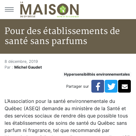
Aller au menu principal
Aller au contenu principal
Pour des établissements de
santé sans parfums
Pour des établissements de sa
Accueil
8 décembre, 2019
Par :
Michel Gaudet
Articles
Hypersensibilités environnementales
Hypersensibilités environnementales
Pour des établissements de santé sans parfums
Facebook
Twitte
Co
Partager sur
L’Association pour la santé environnementale du
Québec (ASEQ) demande au ministère de la Santé et
des services sociaux de rendre dès que possible tous
les établissements de soins de santé du Québec sans
parfum ni fragrance, tel que recommandé par