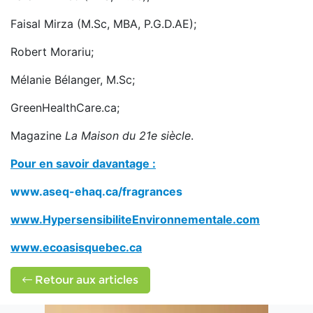
Faisal Mirza (M.Sc, MBA, P.G.D.AE);
Robert Morariu;
Mélanie Bélanger, M.Sc;
GreenHealthCare.ca;
Magazine
La Maison du 21e siècle
.
Pour en savoir davantage :
www.aseq-ehaq.ca/fragrances
www.HypersensibiliteEnvironnementale.com
www.ecoasisquebec.ca
Retour aux articles