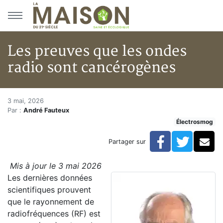
Aller au menu principal
Aller au contenu principal
Les preuves que les ondes
radio sont cancérogènes
Les preuves que les ondes radi
Accueil
3 mai, 2026
Par :
André Fauteux
Articles
Électrosmog
Actualités
Les preuves que les ondes radio sont cancérogènes
Facebook
Twitte
Co
Partager sur
Mis à jour le 3 mai 2026
Les dernières données
scientifiques prouvent
que le rayonnement de
radiofréquences (RF) est