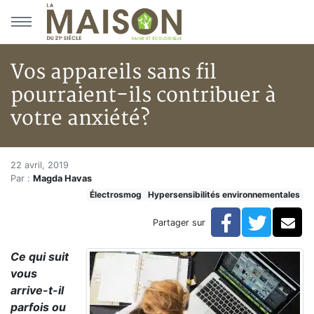
Aller au menu principal
Aller au contenu principal
Vos appareils sans fil
pourraient-ils contribuer à
votre anxiété?
Vos appareils sans fil pourraie
Accueil
22 avril, 2019
Par :
Magda Havas
Articles
Électrosmog
Hypersensibilités environnementales
Hypersensibilités environnementales
Vos appareils sans fil pourraient-ils contribuer à votr
Facebook
Twitte
Co
Partager sur
Ce qui suit
vous
arrive-t-il
parfois ou