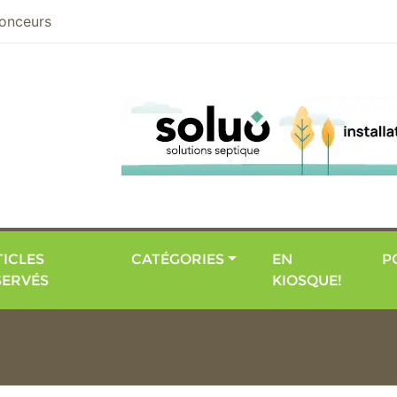
nier
onceurs
ICLES
CATÉGORIES
EN
P
SERVÉS
KIOSQUE!