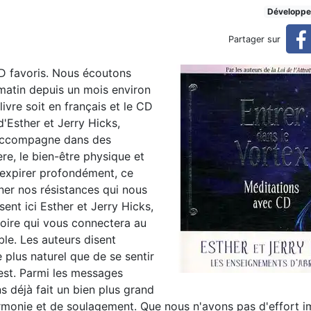
Développe
Partager sur
D favoris. Nous écoutons
matin depuis un mois environ
livre soit en français et le CD
 d'Esther et Jerry Hicks,
us accompagne dans des
re, le bien-être physique et
 d'expirer profondément, ce
ner nos résistances qui nous
ent ici Esther et Jerry Hicks,
toire qui vous connectera au
ble. Les auteurs disent
e plus naturel que de se sentir
 est. Parmi les messages
s déjà fait un bien plus grand
rmonie et de soulagement. Que nous n'avons pas d'effort i