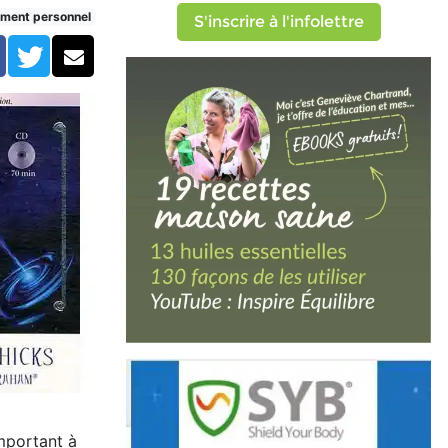
ment personnel
S'inscrire à l'infolettre
Facebook
Twitter
Courriel
mportant à