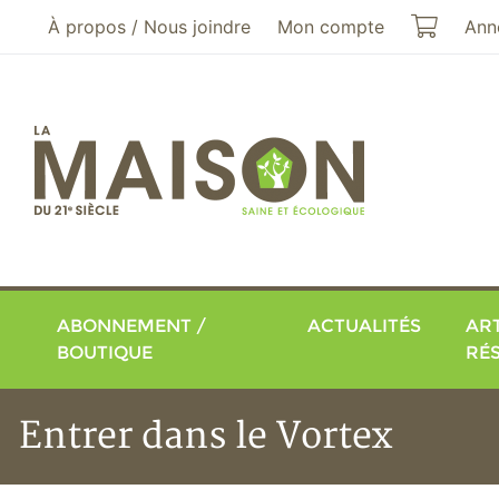
Aller au menu principal
Aller au contenu principal
Mon pa
À propos / Nous joindre
Mon compte
Ann
ABONNEMENT /
ACTUALITÉS
ART
BOUTIQUE
RÉ
Entrer dans le Vortex