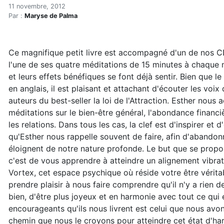
Entrer dans le Vortex
Accueil
11 novembre, 2012
Par :
Maryse de Palma
Articles
Développement personnel
Entrer dans le Vortex
Ce magnifique petit livre est accompagné d'un de nos C
l'une de ses quatre méditations de 15 minutes à chaque 
et leurs effets bénéfiques se font déjà sentir. Bien que le 
en anglais, il est plaisant et attachant d'écouter les voix
auteurs du best-seller la loi de l'Attraction. Esther no
méditations sur le bien-être général, l'abondance financiè
les relations. Dans tous les cas, la clef est d'inspirer et
qu'Esther nous rappelle souvent de faire, afin d'abandon
éloignent de notre nature profonde. Le but que se propos
c'est de vous apprendre à atteindre un alignement vibra
Vortex, cet espace psychique où réside votre être vérita
prendre plaisir à nous faire comprendre qu'il n'y a rien d
bien, d'être plus joyeux et en harmonie avec tout ce qui
encourageants qu'ils nous livrent est celui que nous avon
chemin que nous le croyons pour atteindre cet état d'ha