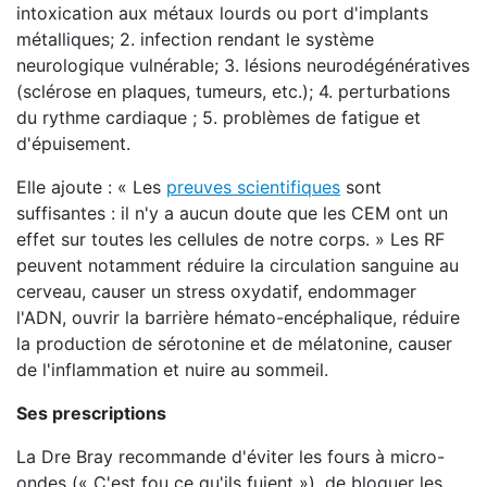
intoxication aux métaux lourds ou port d'implants
métalliques; 2. infection rendant le système
neurologique vulnérable; 3. lésions neurodégénératives
(sclérose en plaques, tumeurs, etc.); 4. perturbations
du rythme cardiaque ; 5. problèmes de fatigue et
d'épuisement.
Elle ajoute : « Les
preuves scientifiques
sont
suffisantes : il n'y a aucun doute que les CEM ont un
effet sur toutes les cellules de notre corps. » Les RF
peuvent notamment réduire la circulation sanguine au
cerveau, causer un stress oxydatif, endommager
l'ADN, ouvrir la barrière hémato-encéphalique, réduire
la production de sérotonine et de mélatonine, causer
de l'inflammation et nuire au sommeil.
Ses prescriptions
La Dre Bray recommande d'éviter les fours à micro-
ondes (« C'est fou ce qu'ils fuient »), de bloquer les