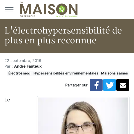
Aller au menu principal
Aller au contenu principal
L'électrohypersensibilité de
plus en plus reconnue
L'électrohypersensibilité de p
Accueil
22 septembre, 2016
Par :
André Fauteux
Articles
Électrosmog
Hypersensibilités environnementales
Maisons saines
Maisons saines
Hypersensibilités environnementales
Facebook
Twitte
Co
Partager sur
L'électrohypersensibilité de plus en plus reconnue
Le