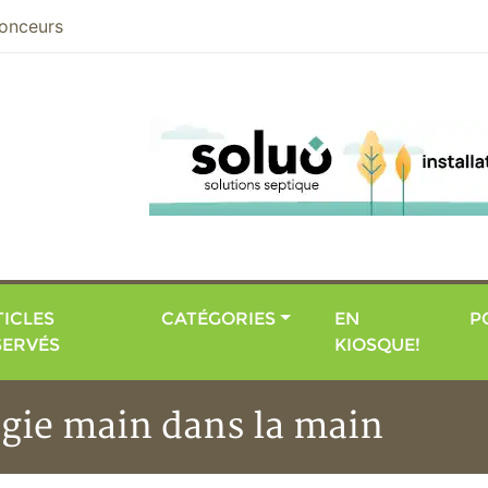
nier
onceurs
ICLES
CATÉGORIES
EN
P
SERVÉS
KIOSQUE!
logie main dans la main