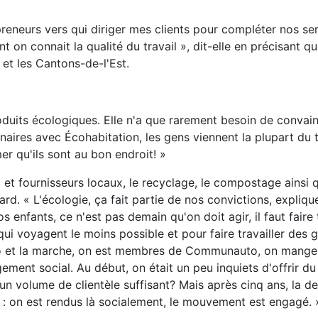
reneurs vers qui diriger mes clients pour compléter nos ser
 on connait la qualité du travail », dit-elle en précisant qu
 et les Cantons-de-l'Est.
produits écologiques. Elle n'a que rarement besoin de convai
aires avec Écohabitation, les gens viennent la plupart du
r qu'ils sont au bon endroit! »
x et fournisseurs locaux, le recyclage, le compostage ainsi 
ard. « L'écologie, ça fait partie de nos convictions, expliq
enfants, ce n'est pas demain qu'on doit agir, il faut faire 
ui voyagent le moins possible et pour faire travailler des ge
vélo et la marche, on est membres de Communauto, on mange
ement social. Au début, on était un peu inquiets d'offrir d
 un volume de clientèle suffisant? Mais après cinq ans, la 
e : on est rendus là socialement, le mouvement est engagé. 