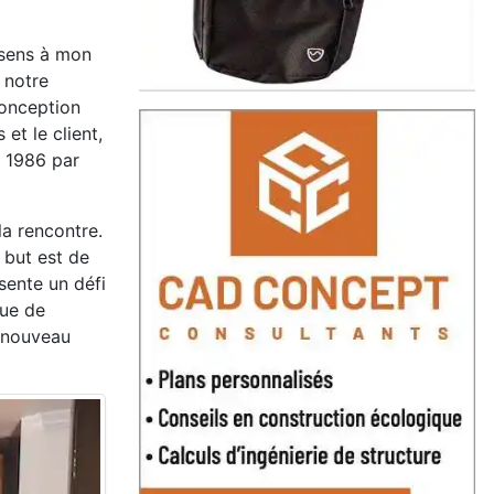
n sens à mon
 notre
conception
 et le client,
n 1986 par
la rencontre.
 but est de
sente un défi
que de
n nouveau