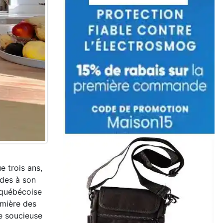
e trois ans,
rdes à son
e québécoise
emière des
me soucieuse