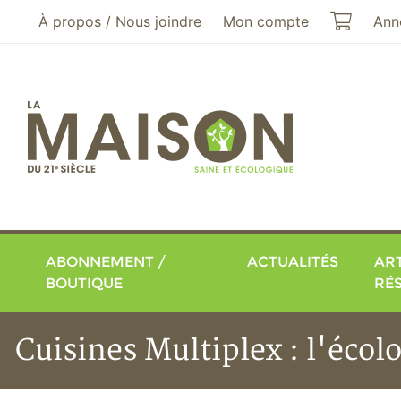
Aller au menu principal
Aller au contenu principal
Mon pa
À propos / Nous joindre
Mon compte
Ann
ABONNEMENT /
ACTUALITÉS
ART
BOUTIQUE
RÉ
Cuisines Multiplex : l'éco