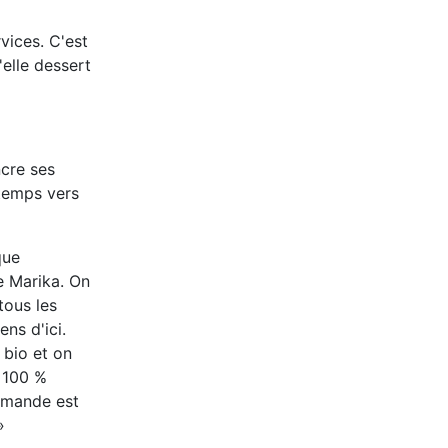
vices. C'est
'elle dessert
ncre ses
 temps vers
que
ue Marika. On
tous les
ns d'ici.
 bio et on
u 100 %
demande est
»