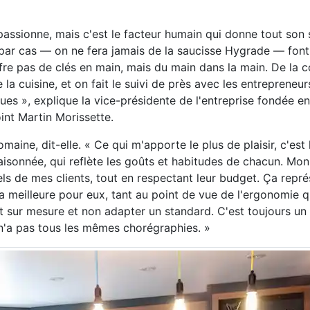
me passionne, mais c'est le facteur humain qui donne tout so
as par cas — on ne fera jamais de la saucisse Hygrade — font
fre pas de clés en main, mais du main dans la main. De la 
la cuisine, et on fait le suivi de près avec les entrepreneurs
ques », explique la vice-présidente de l'entreprise fondée e
int Martin Morissette.
maine, dit-elle. « Ce qui m'apporte le plus de plaisir, c'est 
isonnée, qui reflète les goûts et habitudes de chacun. Mon
s de mes clients, tout en respectant leur budget. Ça repré
 la meilleure pour eux, tant au point de vue de l'ergonomie 
ojet sur mesure et non adapter un standard. C'est toujours u
n n'a pas tous les mêmes chorégraphies. »