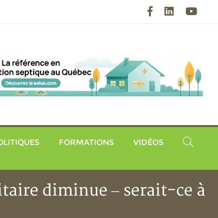
Facebook
LinkedIn
YouT
OLITIQUES
FORMATIONS
VIDÉOS
taire diminue – serait-ce à