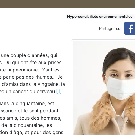
ble : notre résistance immun
Hypersensibilités environnementales
Partager sur
nitaire diminue – serait-ce à cause des micro-ondes ?
s une couple d'années, qui
. Ou qui ont été aux prises
te ni pneumonie. D'autres
 ne parle pas des rhumes… Je
d'amis) dans la vingtaine, la
vec un cancer du cerveau.
[1]
ans la cinquantaine, est
ssance et le seul pendant
res amis, tous des hommes,
de la cinquantaine, les
tion d'âge, et pour des gens