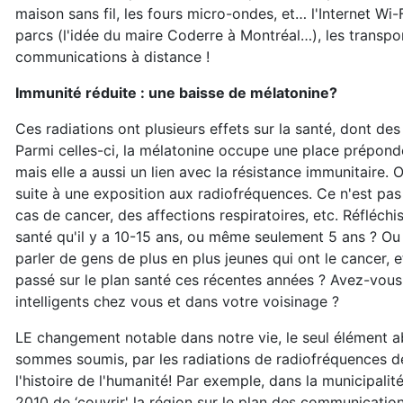
maison sans fil, les fours micro-ondes, et… l'Internet Wi-
parcs (l'idée du maire Coderre à Montréal…), les transp
communications à distance !
Immunité réduite : une baisse de mélatonine?
Ces radiations ont plusieurs effets sur la santé, dont de
Parmi celles-ci, la mélatonine occupe une place prépond
mais elle a aussi un lien avec la résistance immunitaire
suite à une exposition aux radiofréquences. Ce n'est pas 
cas de cancer, des affections respiratoires, etc. Réfléc
santé qu'il y a 10-15 ans, ou même seulement 5 ans ? Ou
parler de gens de plus en plus jeunes qui ont le cancer,
passé sur le plan santé ces récentes années ? Avez-vous
intelligents chez vous et dans votre voisinage ?
LE changement notable dans notre vie, le seul élément 
sommes soumis, par les radiations de radiofréquences de
l'histoire de l'humanité! Par exemple, dans la municipalit
2010 de ‘couvrir' la région sur le plan des communication