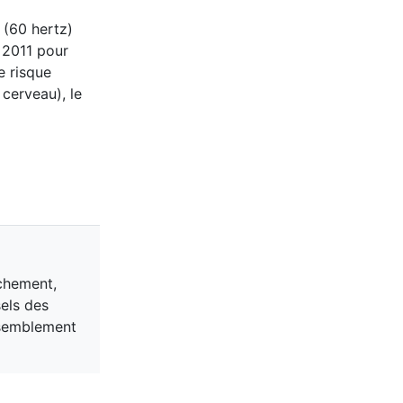
 (60 hertz)
 2011 pour
e risque
 cerveau), le
chement,
sels des
assemblement