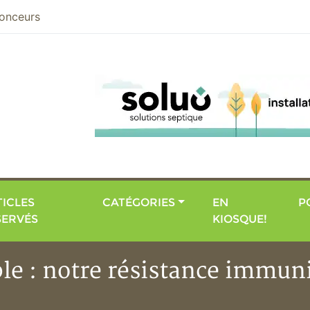
nier
onceurs
ICLES
CATÉGORIES
EN
P
SERVÉS
KIOSQUE!
le : notre résistance immuni