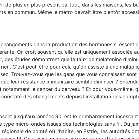
Fi, de plus en plus présent partout, dans les maisons, les bu
orts en commun. Même le métro devrait être bientôt accessi
s changements dans la production des hormones si essentiell
érante. On croit souvent qu'elle est uniquement associée a
. Or, des études démontrent que le taux de mélatonine dimin
rien. C'est peut-être pour cela qu'on assiste à une multipli
hissez. Trouvez-vous que les gens que vous connaissez sont 
 que leur résistance immunitaire semble diminuer ? Entend
 et notamment le cancer du cerveau ? Et pour vous-même, qu
 constaté des changements depuis l'installation des compt
absent jusqu'aux années 90, est le bombardement incessant
 type micro-ondes issues des technologies sans fil. Du ja
é régionale de comté où j'habite, en Estrie, les autorités on
s sans fil. On a ainsi vu apparaître un peu partout, en vill