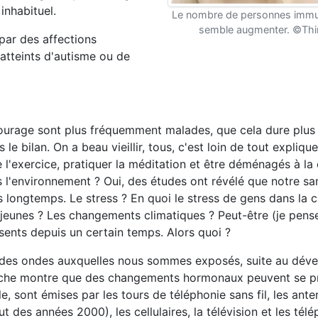
inhabituel.
Le nombre de personnes imm
semble augmenter. ©Thi
par des affections
s atteints d'autisme ou de
ourage sont plus fréquemment malades, que cela dure plus
le bilan. On a beau vieillir, tous, c'est loin de tout explique
 l'exercice, pratiquer la méditation et être déménagés à l
 l'environnement ? Oui, des études ont révélé que notre sa
 longtemps. Le stress ? En quoi le stress de gens dans la 
s jeunes ? Les changements climatiques ? Peut-être (je pens
nts depuis un certain temps. Alors quoi ?
fs des ondes auxquelles nous sommes exposés, suite au dé
cherche montre que des changements hormonaux peuvent se pr
le, sont émises par les tours de téléphonie sans fil, les ant
t des années 2000), les cellulaires, la télévision et les tél