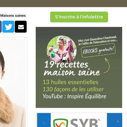
itaire diminue – serait-ce à
Maisons saines
S'inscrire à l'infolettre
Facebook
Twitter
Courriel