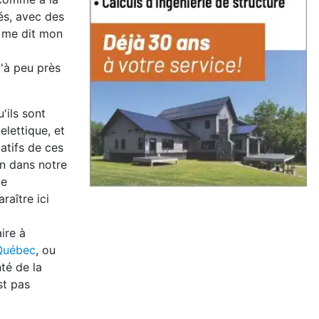
és, avec des
e me dit mon
u'à peu près
'ils sont
lettique, et
gatifs de ces
on dans notre
te
raître ici
ire à
 Québec
, ou
té de la
st pas