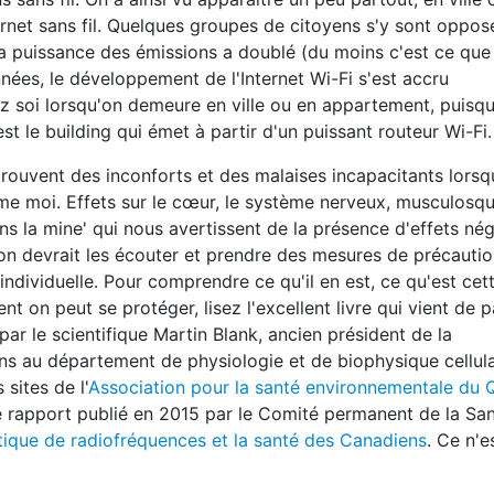
rnet sans fil. Quelques groupes de citoyens s'y sont oppos
la puissance des émissions a doublé (du moins c'est ce qu
nées, le développement de l'Internet Wi-Fi s'est accru
ez soi lorsqu'on demeure en ville ou en appartement, puisq
st le building qui émet à partir d'un puissant routeur Wi-Fi.
rouvent des inconforts et des malaises incapacitants lorsqu
me moi. Effets sur le cœur, le système nerveux, musculosque
dans la mine' qui nous avertissent de la présence d'effets né
 qu'on devrait les écouter et prendre des mesures de précauti
 individuelle. Pour comprendre ce qu'il en est, ce qu'est cet
 on peut se protéger, lisez l'excellent livre qui vient de pa
par le scientifique Martin Blank, ancien président de la
s au département de physiologie et de biophysique cellula
sites de l'
Association pour la santé environnementale du
e rapport publié en 2015 par le Comité permanent de la San
que de radiofréquences et la santé des Canadiens
. Ce n'e