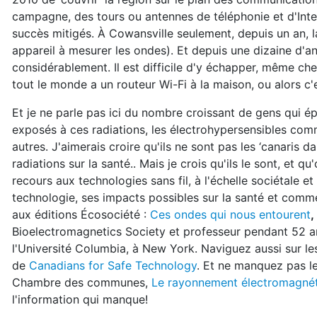
campagne, des tours ou antennes de téléphonie et d'Inte
succès mitigés. À Cowansville seulement, depuis un an, 
appareil à mesurer les ondes). Et depuis une dizaine d'an
considérablement. Il est difficile d'y échapper, même ch
tout le monde a un routeur Wi-Fi à la maison, ou alors c'e
Et je ne parle pas ici du nombre croissant de gens qui ép
exposés à ces radiations, les électrohypersensibles com
autres. J'aimerais croire qu'ils ne sont pas les ‘canaris 
radiations sur la santé.. Mais je crois qu'ils le sont, et
recours aux technologies sans fil, à l'échelle sociétale et
technologie, ses impacts possibles sur la santé et comment
aux éditions Écosociété :
Ces ondes qui nous entourent
,
Bioelectromagnetics Society et professeur pendant 52 an
l'Université Columbia, à New York. Naviguez aussi sur les 
de
Canadians for Safe Technology
. Et ne manquez pas l
Chambre des communes,
Le rayonnement électromagnéti
l'information qui manque!