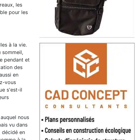
reaux, les
ble pour les
es à la vie.
u sommeil,
ue pendant et
cation des
aussi en
ez-vous
e s'est-il
eurs
 auquel nous
mais vu dans
t décidé en
e comme à la