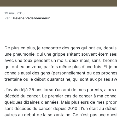
Journal d'une électrosensi
Accueil
19 mai, 2016
Par :
Hélène Vadeboncoeur
Articles
Maisons saines
Hypersensibilités environnementales
Journal d'une électrosensible : notre résistance immu
De plus en plus, je rencontre des gens qui ont eu, depui
une pneumonie, qui une grippe s'étant souvent éternisées
avec une toux pendant un mois, deux mois, sans bronchi
qui ont eu un zona, parfois même plus d'une fois. Et je
connais aussi des gens (personnellement ou des proches 
trentaine ou le début quarantaine, qui sont aux prises a
J'avais déjà 25 ans lorsqu'un ami de mes parents, alors d
décédé du cancer. Le premier cas de cancer à ma connai
quelques dizaines d'années. Mais plusieurs de mes prop
sont décédés du cancer depuis 2010 : l'un était au début 
autres au début de la soixantaine. Ce n'est pas une ques