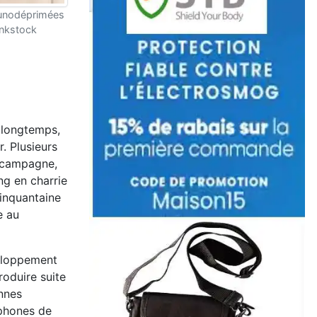
unodéprimées
nkstock
 longtemps,
r. Plusieurs
a campagne,
ng en charrie
cinquantaine
e au
veloppement
oduire suite
ennes
éphones de