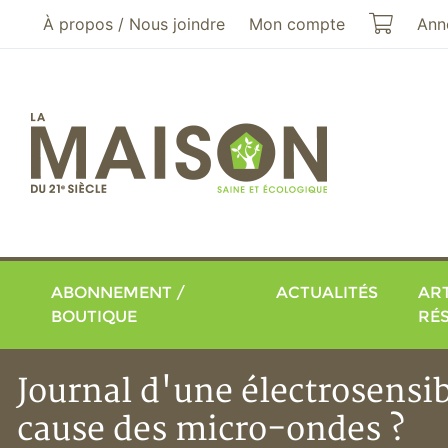
Aller au menu principal
Aller au contenu principal
Mon pa
À propos / Nous joindre
Mon compte
Ann
ABONNEMENT /
ACTUALITÉS
ART
BOUTIQUE
RÉ
Journal d'une électrosensib
cause des micro-ondes ?