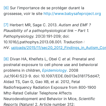
[6]
Sur l'importance de se protéger durant la
grossesse, voir le site
http://www.babysafeproject.org
[7]
Herbert MR, Sage C. 2013.
Autism and EMF ?
Plausibility of a pathophysiological link – Part 1.
Pathophysiology.
20(3):191-209; doi:
10.1016/j.pathophys.2013.08.001.
Traduction :
HV
.
uploads/2015/11/sec20_2012_Findings_in_Autism_Co
[8]
Divan HA, Kheifets L, Obel C
et al.
Prenatal and
postnatal exposure to cell phone use and behavioral
problems in children,
Epidemiology
.
2008
Jul;19(4):523-9. doi: 10.1097/EDE.0b013e318175dd47;
Aldad TS, Gan G, Gao XB, et al. 2012, Fetal
Radiofrequency Radiation Exposure from 800-1900
Mhz-Rated Cellular Telephone Affects
Neurodevelopment and Behavior in Mice,
Scientific
Reports (Nature)
2. Article number 312;