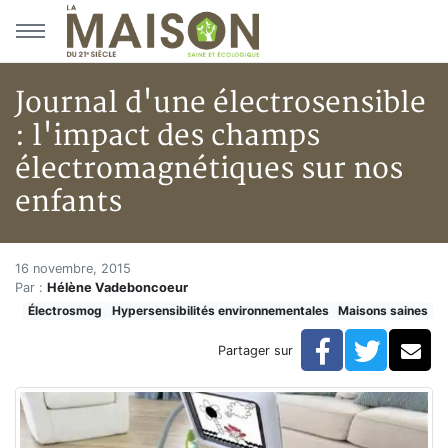
Aller au menu principal
Aller au contenu principal
Journal d'une électrosensible
: l'impact des champs
électromagnétiques sur nos
enfants
Journal d'une électrosensible 
Accueil
16 novembre, 2015
Par :
Hélène Vadeboncoeur
Articles
Électrosmog
Hypersensibilités environnementales
Maisons saines
Maisons saines
Hypersensibilités environnementales
Facebook
Twitte
Co
Partager sur
Journal d'une électrosensible : l'impact des champs 