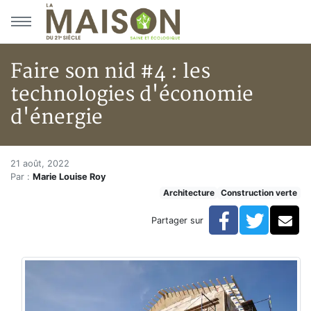
Aller au menu principal
Aller au contenu principal
Faire son nid #4 : les
technologies d'économie
d'énergie
Faire son nid #4 : les technol
Accueil
21 août, 2022
Par :
Marie Louise Roy
Articles
Architecture
Construction verte
Construction verte
Enveloppe du bâtiment
Facebook
Twitte
Co
Partager sur
Faire son nid #4 : les technologies d'économie d'éner