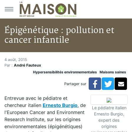
Aller au menu principal
Aller au contenu principal
Épigénétique : pollution et
cancer infantile
Épigénétique : pollution et can
Accueil
4 août, 2015
Par :
André Fauteux
Articles
Hypersensibilités environnementales
Maisons saines
Maisons saines
Hypersensibilités environnementales
Facebook
Twitte
Co
Partager sur
Épigénétique : pollution et cancer infantile
Entrevue avec le pédiatre et
chercheur italien
Ernesto Burgio
, de
Le pédiatre italien
l'European Cancer and Environment
Ernesto Burgio,
Research Institute, sur les origines
expert des
environnementales (épigénétiques)
origines