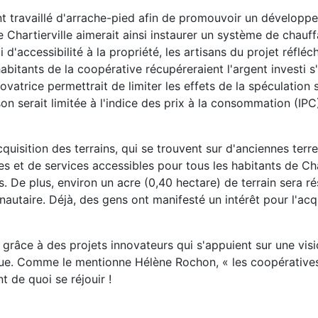
nt travaillé d'arrache-pied afin de promouvoir un développ
e Chartierville aimerait ainsi instaurer un système de chauff
accessibilité à la propriété, les artisans du projet réfléch
habitants de la coopérative récupéreraient l'argent investi s'
atrice permettrait de limiter les effets de la spéculation s
n serait limitée à l'indice des prix à la consommation (IPC). 
cquisition des terrains, qui se trouvent sur d'anciennes terre
s et de services accessibles pour tous les habitants de Char
s. De plus, environ un acre (0,40 hectare) de terrain sera r
autaire. Déjà, des gens ont manifesté un intérêt pour l'acqu
râce à des projets innovateurs qui s'appuient sur une vis
que. Comme le mentionne Hélène Rochon, « les coopérative
t de quoi se réjouir !