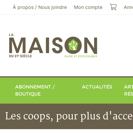
Aller au menu principal
Aller au contenu principal
Mon pa
À propos / Nous joindre
Mon compte
Ann
ABONNEMENT /
ACTUALITÉS
ART
BOUTIQUE
RÉ
Les coops, pour plus d'acces