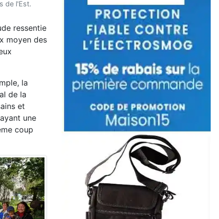
 de l'Est.
ude ressentie
rix moyen des
deux
mple, la
al de la
ains et
 ayant une
même coup