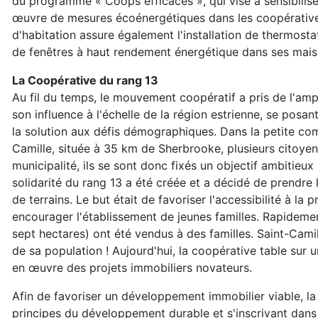
du programme « Coops efficaces », qui vise à sensibilis
œuvre de mesures écoénergétiques dans les coopérative
d'habitation assure également l'installation de thermos
de fenêtres à haut rendement énergétique dans ses mais
La Coopérative du rang 13
Au fil du temps, le mouvement coopératif a pris de l'amp
son influence à l'échelle de la région estrienne, se pos
la solution aux défis démographiques. Dans la petite c
Camille, située à 35 km de Sherbrooke, plusieurs citoyens
municipalité, ils se sont donc fixés un objectif ambitieu
solidarité du rang 13 a été créée et a décidé de prendre
de terrains. Le but était de favoriser l'accessibilité à l
encourager l'établissement de jeunes familles. Rapidemen
sept hectares) ont été vendus à des familles. Saint-Cami
de sa population ! Aujourd'hui, la coopérative table sur u
en œuvre des projets immobiliers novateurs.
Afin de favoriser un développement immobilier viable, l
principes du développement durable et s'inscrivant dans 