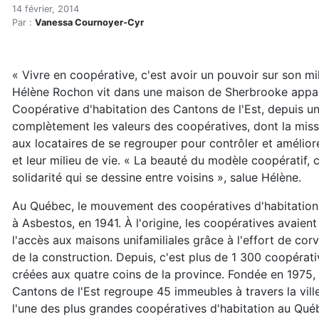
Les coops, pour plus d'acces
Accueil
14 février, 2014
Par :
Vanessa Cournoyer-Cyr
Articles
Construction verte
Enveloppe du bâtiment
« Vivre en coopérative, c'est avoir un pouvoir sur son mi
Les coops, pour plus d'accessibilité et de solidarité
Hélène Rochon vit dans une maison de Sherbrooke appar
Coopérative d'habitation des Cantons de l'Est, depuis un
complètement les valeurs des coopératives, dont la miss
aux locataires de se regrouper pour contrôler et amélior
et leur milieu de vie. « La beauté du modèle coopératif, c'
solidarité qui se dessine entre voisins », salue Hélène.
Au Québec, le mouvement des coopératives d'habitation a
à Asbestos, en 1941. À l'origine, les coopératives avaient
l'accès aux maisons unifamiliales grâce à l'effort de c
de la construction. Depuis, c'est plus de 1 300 coopérati
créées aux quatre coins de la province. Fondée en 1975,
Cantons de l'Est regroupe 45 immeubles à travers la vill
l'une des plus grandes coopératives d'habitation au Qué