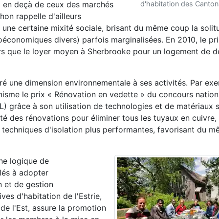
ix en deçà de ceux des marchés
d'habitation des Cantons
on rappelle d'ailleurs
e une certaine mixité sociale, brisant du même coup la solit
ioéconomiques divers) parfois marginalisées. En 2010, le p
lors que le loyer moyen à Sherbrooke pour un logement de 
ré une dimension environnementale à ses activités. Par exe
nisme le prix « Rénovation en vedette » du concours nation
grâce à son utilisation de technologies et de matériaux s
ité des rénovations pour éliminer tous les tuyaux en cuivre,
es techniques d'isolation plus performantes, favorisant du 
ne logique de
lés à adopter
 et de gestion
es d'habitation de l'Estrie,
de l'Est, assure la promotion