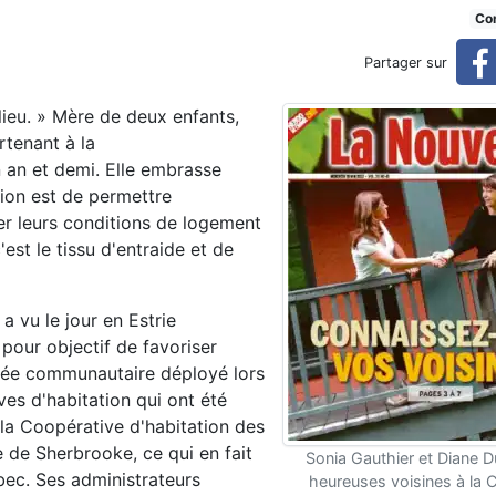
sibilité et de solidarité
Con
Partager sur
lieu. » Mère de deux enfants,
tenant à la
 an et demi. Elle embrasse
ion est de permettre
er leurs conditions de logement
est le tissu d'entraide et de
 vu le jour en Estrie
 pour objectif de favoriser
orvée communautaire déployé lors
ves d'habitation qui ont été
 la Coopérative d'habitation des
e de Sherbrooke, ce qui en fait
Sonia Gauthier et Diane 
bec. Ses administrateurs
heureuses voisines à la 