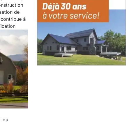
nstruction
sation de
 contribue à
fication
r du