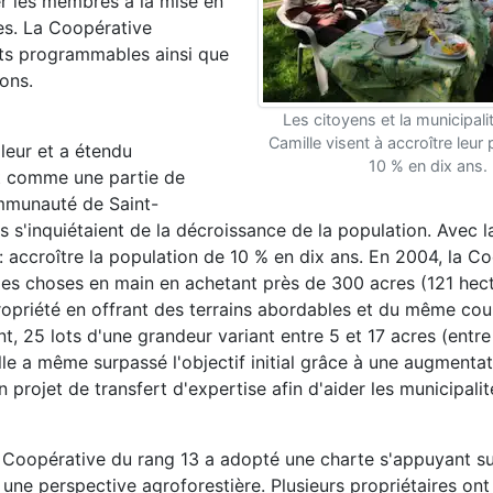
er les membres à la mise en
s. La Coopérative
tats programmables ainsi que
ons.
Les citoyens et la municipali
Camille visent à accroître leur
leur et a étendu
10 % en dix ans.
ant comme une partie de
ommunauté de Saint-
 s'inquiétaient de la décroissance de la population. Avec l
x : accroître la population de 10 % en dix ans. En 2004, la C
 les choses en main en achetant près de 300 acres (121 hec
a propriété en offrant des terrains abordables et du même cou
t, 25 lots d'une grandeur variant entre 5 et 17 acres (entre
lle a même surpassé l'objectif initial grâce à une augmenta
n projet de transfert d'expertise afin d'aider les municipali
a Coopérative du rang 13 a adopté une charte s'appuyant su
une perspective agroforestière. Plusieurs propriétaires on