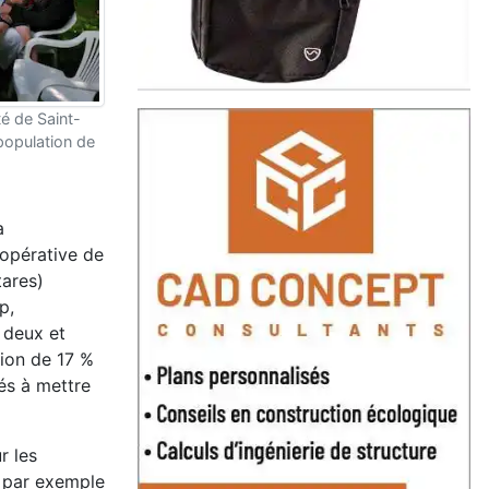
té de Saint-
 population de
a
oopérative de
tares)
p,
 deux et
tion de 17 %
tés à mettre
r les
t par exemple