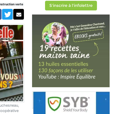
struction verte
S'inscrire à l'infolettre
Facebook
Twitter
Courriel
Duchesneau,
Coopérative