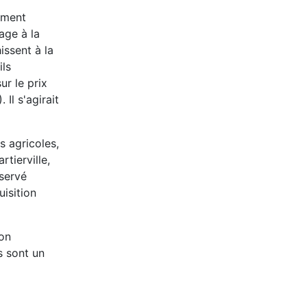
ement
age à la
issent à la
ils
ur le prix
Il s'agirait
s agricoles,
tierville,
éservé
isition
ion
s sont un