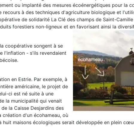
nement ou implanté des mesures écoénergétiques pour la co
 recours à des techniques d'agriculture biologique et l'utili
opérative de solidarité La Clé des champs de Saint-Camille
uits forestiers non-ligneux et en favorisant ainsi la diversi
 la coopérative songent à se
l'inflation - s'ils revendaient
bécoise.
ation en Estrie. Par exemple, à
ontière américaine, le projet de
ui-ci est né suite à une
e la municipalité qui venait
 de la Caisse Desjardins des
la création d'un écohameau, où
à huit maisons écologiques serait développée en plein cœu