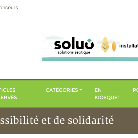
nier
onceurs
ICLES
CATÉGORIES
EN
P
SERVÉS
KIOSQUE!
sibilité et de solidarité