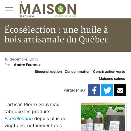
Aller au menu principal
Aller au contenu principal
Écosélection : une huile à
bois artisanale du Québec
Écosélection : une huile à bois
Accueil
10 décembre, 2013
Par :
André Fauteux
Articles
Bioconstruction
Consommation
Construction verte
Maisons saines
Maisons saines
Hypersensibilités environnementales
Écosélection : une huile à bois artisanale du Québec
Facebook
Twitte
Co
Partager sur
L’artisan Pierre Gauvreau
fabrique les produits
Écosélection
depuis plus de
vingt ans, notamment des