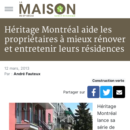
Aller au menu principal
Aller au contenu principal
Héritage Montréal aide les
propriétaires à mieux rénover
et entretenir leurs résidences
Héritage Montréal aide les prop
Accueil
12 mars, 2013
Par :
André Fauteux
Articles
Construction verte
Construction verte
Enveloppe du bâtiment
Facebook
Twitte
Co
Partager sur
Héritage Montréal aide les propriétaires à mieux rénov
Héritage
Montréal
lance sa
série de