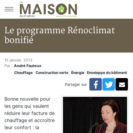
Aller au menu principal
Aller au contenu principal
Le programme Rénoclimat
bonifié
Le programme Rénoclimat boni
Accueil
15 janvier, 2013
Par :
André Fauteux
Articles
Chauffage
Construction verte
Énergie
Enveloppe du bâtiment
Construction verte
Enveloppe du bâtiment
Facebook
Twitte
Co
Partager sur
Le programme Rénoclimat bonifié
Bonne nouvelle pour
les gens qui veulent
réduire leur facture de
chauffage et accroître
leur confort : la