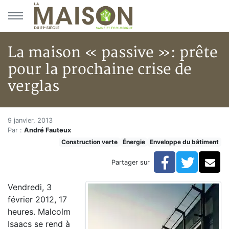
Aller au menu principal
Aller au contenu principal
La maison « passive »: prête
pour la prochaine crise de
verglas
La maison « passive »: prête p
Accueil
9 janvier, 2013
Par :
André Fauteux
Articles
Construction verte
Énergie
Enveloppe du bâtiment
Construction verte
Enveloppe du bâtiment
Facebook
Twitte
Co
Partager sur
La maison « passive »: prête pour la prochaine crise 
Vendredi, 3
février 2012, 17
heures. Malcolm
Isaacs se rend à