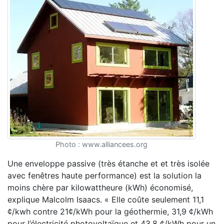
Photo : www.alliancees.org
Une enveloppe passive (très étanche et et très isolée
avec fenêtres haute performance) est la solution la
moins chère par kilowattheure (kWh) économisé,
explique Malcolm Isaacs. « Elle coûte seulement 11,1
¢/kwh contre 21¢/kWh pour la géothermie, 31,9 ¢/kWh
pour l’électricité photovoltaïque et 43,8 ¢/kWh pour un