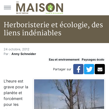
Aller au menu principal
Aller au contenu principal
Herboristerie et écologie, des
liens indéniables
Herboristerie et écologie, des 
Accueil
24 octobre, 2012
Par :
Anny Schneider
Articles
Eau et environnement
Paysages écolo
Eau et environnement
Eau et environnement
Facebook
Twitte
Co
Partager sur
Herboristerie et écologie, des liens indéniables
L’heure est
grave pour la
planète et
forcément
pour les