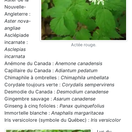
Nouvelle-
Angleterre :
Aster nova-
angliae
Asclépiade
incarnate :
Actée rouge.
Asclepias
incarnata
Anémone du Canada :
Anemone canadensis
Capillaire du Canada :
Adiantum pedatum
Chimaphile à ombrelles :
Chimaphila umbellata
Corydale toujours verte :
Corydalis sempervirens
Desmodie du Canada :
Desmodium canadense
Gingembre sauvage :
Asarum canadense
Ginseng à cinq folioles :
Panax quinquefolius
Immortelle blanche :
Anaphalis margaritacea
Iris versicolore (symbole du Québec) :
Iris versicolor
Lys du