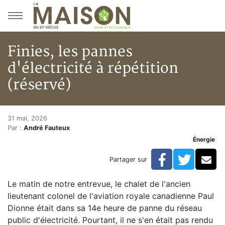
Aller au menu principal
Aller au contenu principal
Finies, les pannes
d'électricité à répétition
(réservé)
Finies, les pannes d'électricité
Accueil
31 mai, 2026
Par :
André Fauteux
Articles
Énergie
Énergie
Chauffage
Facebook
Twitte
Co
Partager sur
Finies, les pannes d'électricité à répétition (réservé)
Le matin de notre entrevue, le chalet de l'ancien
lieutenant colonel de l'aviation royale canadienne Paul
Dionne était dans sa 14e heure de panne du réseau
public d'électricité. Pourtant, il ne s'en était pas rendu