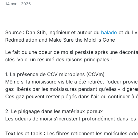
Cette odeur persistante de
Accueil
14 avril, 2026
Articles
Maisons saines
Hypersensibilités environnementales
Source : Dan Stih, ingénieur et auteur du
balado
et du li
Cette odeur persistante de moisi après une remédiat
Redmediation and Make Sure the Mold Is Gone
Le fait qu'une odeur de moisi persiste après une déconta
clés. Voici un résumé des raisons principales :
1. La présence de COV microbiens (COVm)
Même si la moisissure visible a été retirée, l'odeur pro
gaz libérés par les moisissures pendant qu'elles « digèr
Ces gaz peuvent rester piégés dans l'air ou continuer à 
2. Le piégeage dans les matériaux poreux
Les odeurs de moisi s'incrustent profondément dans les m
Textiles et tapis : Les fibres retiennent les molécules odo