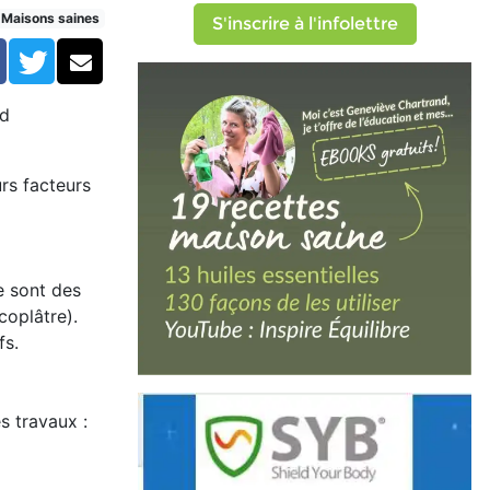
n
Maisons saines
S'inscrire à l'infolettre
Facebook
Twitter
Courriel
ld
rs facteurs
e sont des
coplâtre).
fs.
s travaux :