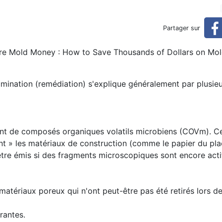
 moisi après une remédiatio
Partager sur
vre Mold Money :
How to Save Thousands of Dollars on Mo
ion
mination (remédiation) s'explique généralement par plusieu
vient de composés organiques volatils microbiens (COVm). C
ent » les matériaux de construction (comme le papier du pla
être émis si des fragments microscopiques sont encore acti
atériaux poreux qui n'ont peut-être pas été retirés lors de
rantes.