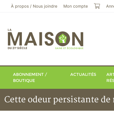
Aller au menu principal
Aller au contenu principal
Mon pa
À propos / Nous joindre
Mon compte
Ann
ABONNEMENT /
ACTUALITÉS
ART
BOUTIQUE
RÉ
Cette odeur persistante de