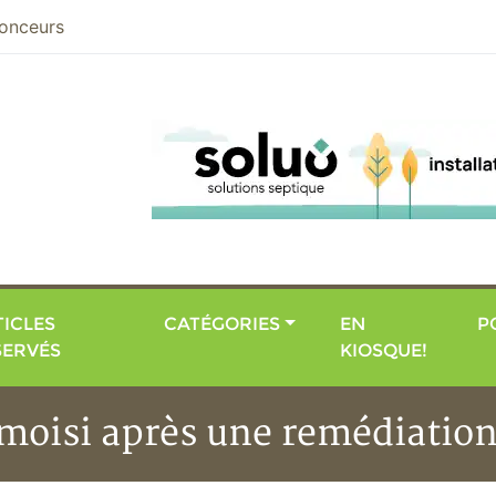
nier
onceurs
ICLES
CATÉGORIES
EN
P
SERVÉS
KIOSQUE!
 moisi après une remédiatio