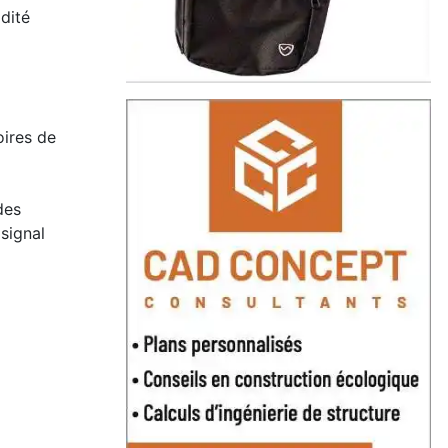
idité
oires de
des
signal