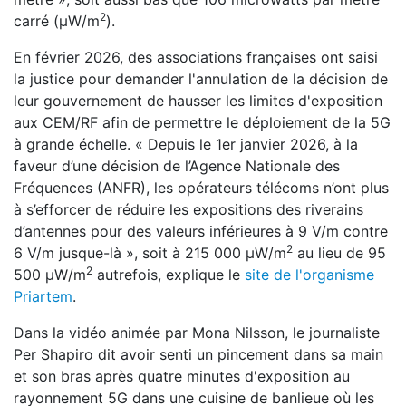
2
carré (
μ
W
/
m
)
.
En février 2026, des associations françaises ont saisi
la justice pour demander l'annulation de la décision de
leur gouvernement de hausser les limites d'exposition
aux CEM/RF afin de permettre le déploiement de la 5G
à grande échelle. « Depuis le 1er janvier 2026, à la
faveur d’une décision de l’Agence Nationale des
Fréquences (ANFR), les opérateurs télécoms n’ont plus
à s’efforcer de réduire les expositions des riverains
d’antennes pour des valeurs inférieures à 9 V/m contre
2
6 V/m jusque-là », soit à 215 000
μ
W
/
m
au lieu de 95
2
500
μ
W
/
m
autrefois, explique le
site de l'organisme
Priartem
.
Dans la vidéo animée par Mona Nilsson, le journaliste
Per Shapiro dit avoir senti un pincement dans sa main
et son bras après quatre minutes d'exposition au
rayonnement 5G dans une cuisine de banlieue où les