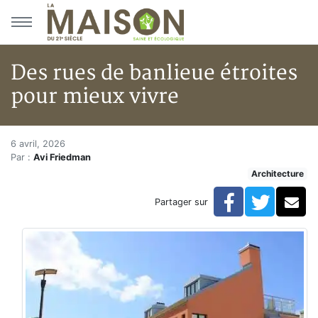
Aller au menu principal
Aller au contenu principal
Des rues de banlieue étroites
pour mieux vivre
Des rues de banlieue étroites 
Accueil
6 avril, 2026
Par :
Avi Friedman
Articles
Architecture
Architecture
Des rues de banlieue étroites pour mieux vivre
Facebook
Twitte
Co
Partager sur