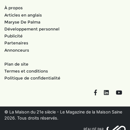
À propos
Articles en anglais
Maryse De Palma
Développement personnel
Publicité
Partenaires
Annonceurs
Plan de site
Termes et conditions
Politique de confidentialité
Facebook
LinkedIn
You
© La Maison du 21e siècle - Le Magazine de la Maison Saine
2026. Tous droits réservés.
RÉALISÉ PAR