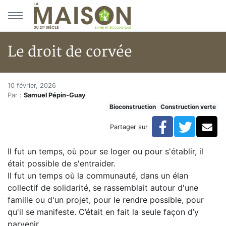
Aller au menu principal
Aller au contenu principal
Le droit de corvée
Le droit de corvée
Accueil
10 février, 2026
Par :
Samuel Pépin-Guay
Articles
Bioconstruction
Construction verte
Construction verte
Enveloppe du bâtiment
Facebook
Twitte
Co
Partager sur
Le droit de corvée
Il fut un temps, où pour se loger ou pour s'établir, il
était possible de s'entraider.
Il fut un temps où la communauté, dans un élan
collectif de solidarité, se rassemblait autour d'une
famille ou d'un projet, pour le rendre possible, pour
qu'il se manifeste. C’était en fait la seule façon d’y
parvenir.