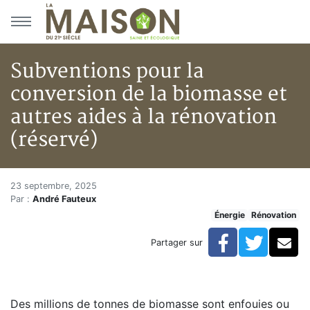
Aller au menu principal
Aller au contenu principal
Subventions pour la
conversion de la biomasse et
autres aides à la rénovation
(réservé)
Subventions pour la conversion 
Accueil
23 septembre, 2025
Par :
André Fauteux
Articles
Énergie
Rénovation
Énergie
Chauffage
Facebook
Twitte
Co
Partager sur
Subventions pour la conversion de la biomasse et autr
Des millions de tonnes de biomasse sont enfouies ou