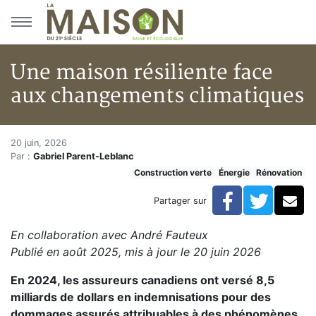
Aller au menu principal
Aller au contenu principal
Une maison résiliente face
aux changements climatiques
Une maison résiliente face au
Accueil
20 juin, 2026
Par :
Gabriel Parent-Leblanc
Articles
Construction verte
Énergie
Rénovation
Construction verte
Enveloppe du bâtiment
Facebook
Twitte
Co
Partager sur
Une maison résiliente face aux changements climatiq
En collaboration avec André Fauteux
Publié en août 2025, mis à jour le 20 juin 2026
En 2024, les assureurs canadiens ont versé 8,5
milliards de dollars en indemnisations pour des
dommages assurés attribuables à des phénomènes