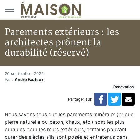
Aller au menu principal
Aller au contenu principal
Parements extérieurs : les
architectes prônent la
durabilité (réservé)
Parements extérieurs : les arch
Accueil
26 septembre, 2025
Par :
André Fauteux
Articles
Rénovation
Rénovation
Parements extérieurs : les architectes prônent la durab
Facebook
Twitte
Co
Partager sur
Nous savons tous que les parements minéraux (brique,
pierre naturelle ou béton, chaux, etc.) sont les plus
durables pour les murs extérieurs, certains pouvant
durer des siècles s’ils sont posés et entretenus dans