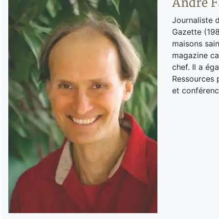
André F
Journaliste 
Gazette (198
maisons sain
magazine can
chef. Il a é
Ressources p
et conférenc