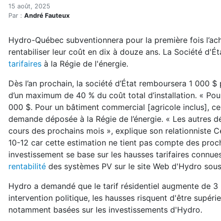
Subventions : Hydro multipl
Accueil
15 août, 2025
Par :
André Fauteux
Articles
Actualités
Hydro-Québec subventionnera pour la première fois l’ac
Subventions : Hydro multiplie son objectif d’électrific
rentabiliser leur coût en dix à douze ans. La Société d'Ét
tarifaires
à la Régie de l'énergie.
Dès l’an prochain, la société d’État remboursera 1 000 $
d’un maximum de 40 % du coût total d’installation. « Pou
000 $. Pour un bâtiment commercial [agricole inclus], cel
demande déposée à la Régie de l’énergie. « Les autres d
cours des prochains mois », explique son relationniste Ce
10-12 car cette estimation ne tient pas compte des proch
investissement se base sur les hausses tarifaires connue
rentabilité
des systèmes PV sur le site Web d'Hydro sous-e
Hydro a demandé que le tarif résidentiel augmente de 3
intervention politique, les hausses risquent d'être supérie
notamment basées sur les investissements d'Hydro.