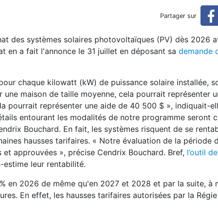
ie son objectif d’électrifica
Partager sur
hat des systèmes solaires photovoltaïques (PV) dès 2026 a
ation solaire (réservé)
at en a fait l'annonce le 31 juillet en déposant sa
demande d
 pour chaque kilowatt (kW) de puissance solaire installée, s
r une maison de taille moyenne, cela pourrait représenter 
a pourrait représenter une aide de 40 500 $ », indiquait-el
étails entourant les modalités de notre programme seront 
ndrix Bouchard. En fait, les systèmes risquent de se rentab
aines hausses tarifaires. « Notre évaluation de la période d
s et approuvées », précise Cendrix Bouchard. Bref,
l’outil d
stime leur rentabilité.
 % en 2026 de même qu'en 2027 et 2028 et par la suite, à 
ures. En effet, les hausses tarifaires autorisées par la Régie