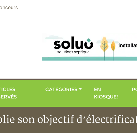
nier
onceurs
ICLES
CATÉGORIES
EN
P
SERVÉS
KIOSQUE!
ie son objectif d’électrifica