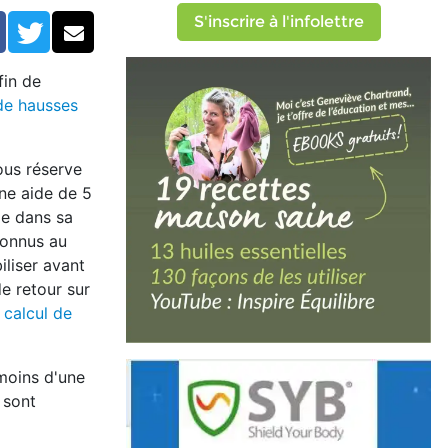
tion solaire (réservé)
S'inscrire à l'infolettre
Facebook
Twitter
Courriel
fin de
e hausses
ous réserve
une aide de 5
le dans sa
connus au
iliser avant
e retour sur
e calcul de
moins d'une
 sont