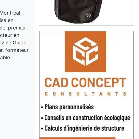
 Montreal
isé en
cle, premier
acteur en
gazine Guide
er, formateur
able.