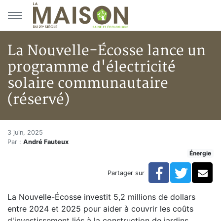
Aller au menu principal
Aller au contenu principal
La Nouvelle-Écosse lance un
programme d'électricité
solaire communautaire
(réservé)
La Nouvelle-Écosse lance un p
Accueil
3 juin, 2025
Par :
André Fauteux
Articles
Énergie
Énergie
Chauffage
Facebook
Twitte
Co
Partager sur
La Nouvelle-Écosse lance un programme d'électricité
La Nouvelle-Écosse investit 5,2 millions de dollars
entre 2024 et 2025 pour aider à couvrir les coûts
d'investissement liés à la construction de jardins