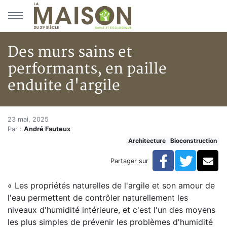
Aller au menu principal
Aller au contenu principal
Des murs sains et
performants, en paille
enduite d'argile
Des murs sains et performants, 
Accueil
23 mai, 2025
Par :
André Fauteux
Articles
Architecture
Bioconstruction
Architecture
Des murs sains et performants, en paille enduite d'arg
Facebook
Twitte
Co
Partager sur
« Les propriétés naturelles de l'argile et son amour de
l'eau permettent de contrôler naturellement les
niveaux d'humidité intérieure, et c'est l'un des moyens
les plus simples de prévenir les problèmes d'humidité