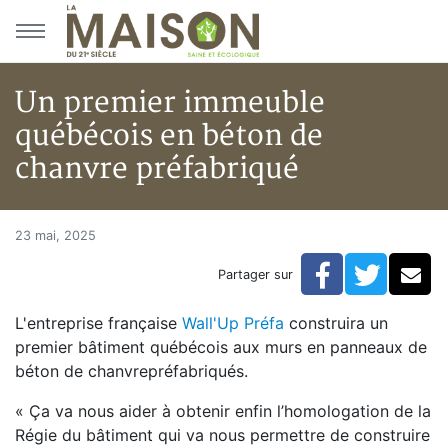
Aller au menu principal
Aller au contenu principal
Un premier immeuble
québécois en béton de
chanvre préfabriqué
Un premier immeuble québécoi
Accueil
23 mai, 2025
Articles
Facebook
Twitte
Co
Partager sur
Actualités
Un premier immeuble québécois en béton de chanvre
L'entreprise française
Wall'Up Préfa
construira un
premier bâtiment québécois aux murs en panneaux de
béton de chanvrepréfabriqués.
« Ça va nous aider à obtenir enfin l’homologation de la
Régie du bâtiment qui va nous permettre de construire