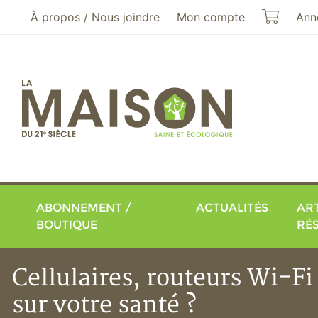
Aller au menu principal
Aller au contenu principal
Mon pa
À propos / Nous joindre
Mon compte
Ann
ABONNEMENT /
ACTUALITÉS
ART
BOUTIQUE
RÉ
Cellulaires, routeurs Wi-Fi
sur votre santé ?