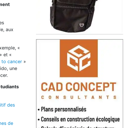
ement
es
le, aux
exemple, «
» et «
 to cancer
»
ido, une
cer.
étudiants
tif des
mes de