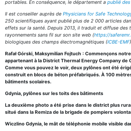
portables. En conséquence, le département a
publié des
Il est conseiller auprès de
Physicians for Safe Technolog
250 scientifiques ayant publié plus de 2 000 articles da
effets sur la santé. Depuis 2013, il traduit et diffuse des
rayonnements sans fil sur son site web (
https://saferem
biologiques des champs électromagnétiques (
ICBE-EMF
)
Rafał Górski, Maksymilian Fojtuch
: Commençons notre 
appartenant à la District Thermal Energy Company de G
Comme vous pouvez le voir, deux pylônes ont été érigé
construit en blocs de béton préfabriqués. À 100 mètre
bâtiments scolaires.
Gdynia, pylônes sur les toits des bâtiments
La deuxième photo a été prise dans le district plus rur
situé dans la Remiza de la brigade de pompiers volontai
Wiczlino Gdynia, le mât de téléphonie mobile visible d