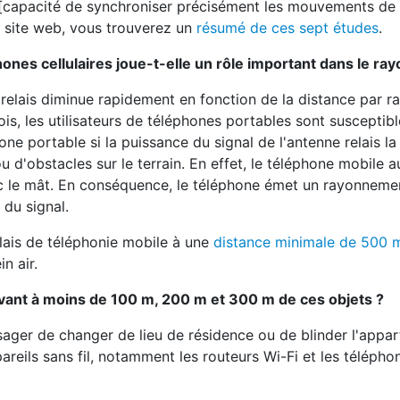
[capacité de synchroniser précisément les mouvements de 
 site web, vous trouverez un
résumé de ces sept études
.
hones cellulaires joue-t-elle un rôle important dans le r
 relais diminue rapidement en fonction de la distance par r
fois, les utilisateurs de téléphones portables sont susceptibl
e portable si la puissance du signal de l'antenne relais la
u d'obstacles sur le terrain. En effet, le téléphone mobile 
ec le mât. En conséquence, le téléphone émet un rayonneme
 du signal.
lais de téléphonie mobile à une
distance minimale de 500 
n air.
ant à moins de 100 m, 200 m et 300 m de ces objets ?
sager de changer de lieu de résidence ou de blinder l'appa
reils sans fil, notamment les routeurs Wi-Fi et les télépho