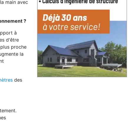
la main avec
ayonnement ?
apport à
es d'être
 plus proche
augmente la
nt
mètres
des
rtement.
nes