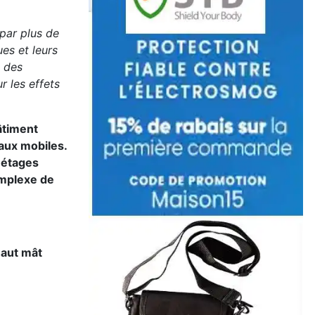
 par plus de
es et leurs
s des
r les effets
âtiment
aux mobiles.
 étages
omplexe de
haut mât