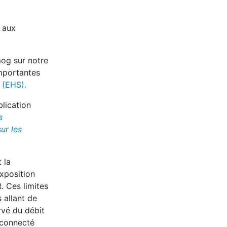
aux
smog sur notre
importantes
e (EHS).
lication
s
ur les
 la
xposition
. Ces limites
 allant de
rvé du débit
 connecté