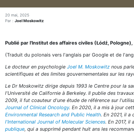
Cellulaires, routeurs Wi-Fi
Accueil
20 mai, 2025
Par :
Joel Moskowitz
Articles
Actualités
Cellulaires, routeurs Wi-Fi et antennes de téléphonie m
Publié par l'Institut des affaires civiles (Łódź, Pologne
(Traduit du polonais vers l'anglais par Google et de l'ang
Le docteur en psychologie
Joel M. Moskowitz
nous parle
scientifiques et des limites gouvernementales sur les r
Le Dr Moskowitz dirige depuis 1993 le Centre pour la sa
l'Université de Californie à Berkeley. Il publie des trav
2009, il fut coauteur d'une étude de référence sur l'utili
Journal of Clinical Oncology
. En 2020, il a mis à jour c
Environmental Research and Public Health
. En 2021, il a
l'International Journal of Molecular Sciences
. En 2017, il
publique
, qui a supprimé pendant huit ans les recommand