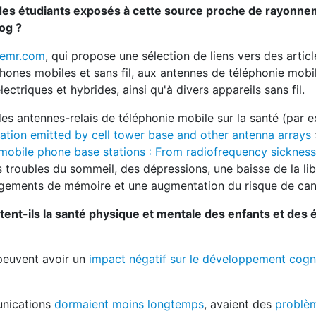
 des étudiants exposés à cette source proche de rayonn
og ?
remr.com
, qui propose une sélection de liens vers des articl
éphones mobiles et sans fil, aux antennes de téléphonie mobi
ectriques et hybrides, ainsi qu'à divers appareils sans fil.
des antennes-relais de téléphonie mobile sur la santé (par 
iation emitted by cell tower base and other antenna arrays
 mobile phone base stations : From radiofrequency sickness
 troubles du sommeil, des dépressions, une baisse de la lib
ngements de mémoire et une augmentation du risque de can
t-ils la santé physique et mentale des enfants et des 
peuvent avoir un
impact négatif sur le développement cogni
nications
dormaient moins longtemps
, avaient des
problè