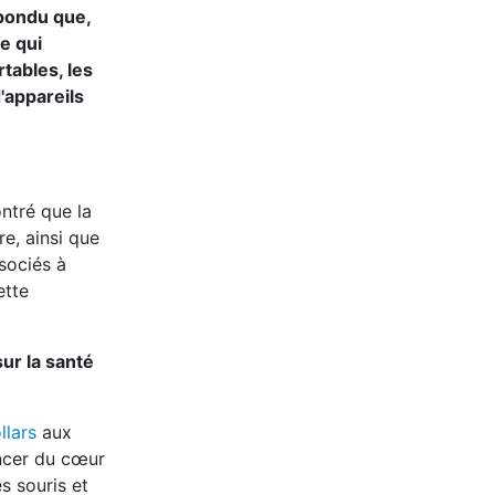
épondu que,
e qui
rtables, les
d'appareils
ntré que la
e, ainsi que
sociés à
ette
sur la santé
llars
aux
ancer du cœur
s souris et