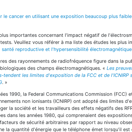
r le cancer en utilisant une exposition beaucoup plus faible
les plus importantes concernant l'impact négatif de l'électro
de tests. Veuillez vous référer à ma liste des études les plus 
la santé reproductive et l'hypersensibilité électromagnétiqu
aires des rayonnements de radiofréquence figure dans la pub
ts biologiques des champs électromagnétiques. «
Les preuve
s-tendent les limites d'exposition de la FCC et de l'ICNIRP s
G
. »
s années 1990, la Federal Communications Commission (FCC) et
nnements non ionisants (ICNIRP) ont adopté des limites d'e
 la société et les travailleurs des effets négatifs des RFR
s dans les années 1980, qui comprenaient des expositions
 facteurs de sécurité arbitraires par rapport au niveau obse
e la quantité d'énergie que le téléphone émet lorsqu'il est