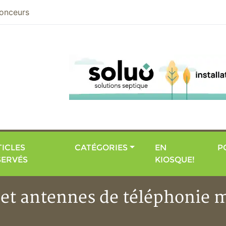
nier
onceurs
ICLES
CATÉGORIES
EN
P
SERVÉS
KIOSQUE!
 et antennes de téléphonie m