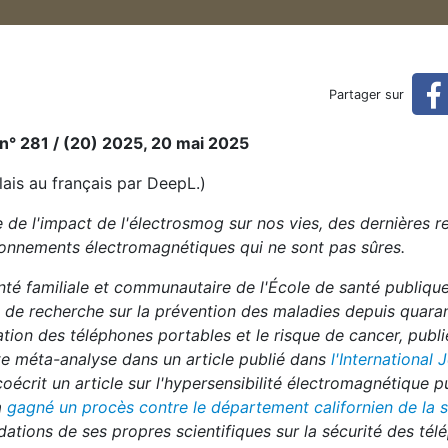
 et antennes de téléphonie mo
Partager sur
obile : quel est leur impact sur votre santé ?
), n° 281 / (20) 2025, 20 mai 2025
lais au français par DeepL.)
 de l'impact de l'électrosmog sur nos vies, des dernières 
ayonnements électromagnétiques qui ne sont pas sûres.
nté familiale et communautaire de l'École de santé publiqu
aux de recherche sur la prévention des maladies depuis quara
sation des téléphones portables et le risque de cancer, publ
ette méta-analyse dans un article publié dans
l'International 
 coécrit un article sur l'hypersensibilité électromagnétique 
 a
gagné un procès contre le département californien de la 
ations de ses propres scientifiques sur la sécurité des té