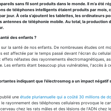
appareils sans fil sont produits dans le monde. Il m'a été r
ns de téléphones intelligents étaient produits par mois, c
par jour. À cela s'ajoutent les tablettes, les ordinateurs po
les antennes de téléphonie mobile. Au total, la production 
ur.
 santé des enfants ?
 sur la santé de nos enfants. De nombreuses études ont mo
 est affectée par le temps passé devant l'écran du cellulair
aux effets néfastes des rayonnements électromagnétiques, as
e. Les enfants étant beaucoup plus vulnérables, l'accès à c
portantes indiquant que l'électrosmog a un impact négatif 
 publié une
étude pluriannuelle qui a coûté 30 millions de do
ue le rayonnement des téléphones cellulaires provoque le c
cerveau chez les rats mâles et des lésions de l'ADN chez le