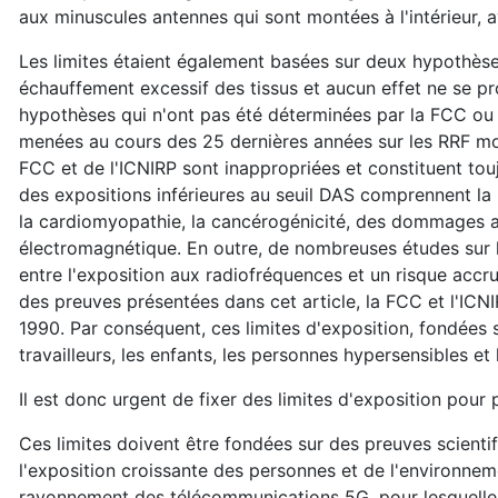
aux minuscules antennes qui sont montées à l'intérieur, 
Les limites étaient également basées sur deux hypothèses 
échauffement excessif des tissus et aucun effet ne se p
hypothèses qui n'ont pas été déterminées par la FCC ou 
menées au cours des 25 dernières années sur les RRF mon
FCC et de l'ICNIRP sont inappropriées et constituent tou
des expositions inférieures au seuil DAS comprennent l
la cardiomyopathie, la cancérogénicité, des dommages au
électromagnétique. En outre, de nombreuses études sur l
entre l'exposition aux radiofréquences et un risque accru
des preuves présentées dans cet article, la FCC et l'ICN
1990. Par conséquent, ces limites d'exposition, fondées
travailleurs, les enfants, les personnes hypersensibles e
Il est donc urgent de fixer des limites d'exposition pour
Ces limites doivent être fondées sur des preuves scientif
l'exposition croissante des personnes et de l'environne
rayonnement des télécommunications 5G, pour lesquelles i