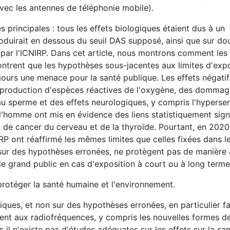
avec les antennes de téléphonie mobile).
principales : tous les effets biologiques étaient dus à un
roduirait en dessous du seuil DAS supposé, ainsi que sur do
par l'ICNIRP. Dans cet article, nous montrons comment les
trent que les hypothèses sous-jacentes aux limites d'expo
jours une menace pour la santé publique. Les effets négati
a production d'espèces réactives de l'oxygène, des dommag
 sperme et des effets neurologiques, y compris l'hypersens
'homme ont mis en évidence des liens statistiquement signi
 de cancer du cerveau et de la thyroïde. Pourtant, en 2020,
IRP ont réaffirmé les mêmes limites que celles fixées dans l
 sur des hypothèses erronées, ne protègent pas de manière
t le grand public en cas d'exposition à court ou à long term
 protéger la santé humaine et l'environnement.
iques, et non sur des hypothèses erronées, en particulier f
ment aux radiofréquences, y compris les nouvelles formes d
l n'existe pas d'études adéquates sur les effets sur la san