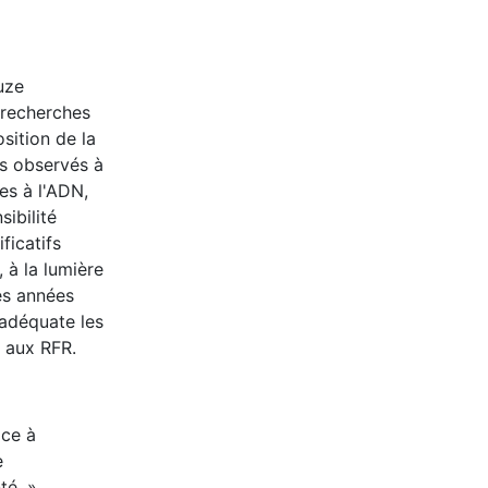
uze
 recherches
sition de la
fs observés à
es à l'ADN,
ibilité
ficatifs
 à la lumière
es années
 adéquate les
e aux RFR.
ace à
e
té. »