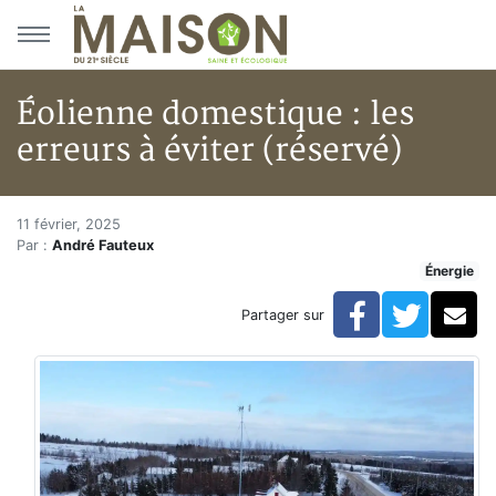
Aller au menu principal
Aller au contenu principal
Éolienne domestique : les
erreurs à éviter (réservé)
Éolienne domestique : les erreu
Accueil
11 février, 2025
Par :
André Fauteux
Articles
Énergie
Énergie
Chauffage
Facebook
Twitte
Co
Partager sur
Éolienne domestique : les erreurs à éviter (réservé)