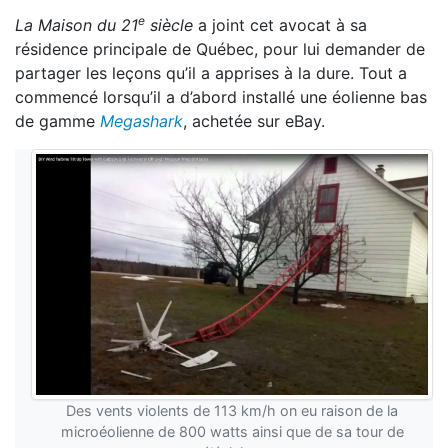
e
La Maison du 21
siècle
a joint cet avocat à sa
résidence principale de Québec, pour lui demander de
partager les leçons qu’il a apprises à la dure. Tout a
commencé lorsqu’il a d’abord installé une éolienne bas
de gamme
Megashark
, achetée sur eBay.
Des vents violents de 113 km/h on eu raison de la
microéolienne de 800 watts ainsi que de sa tour de