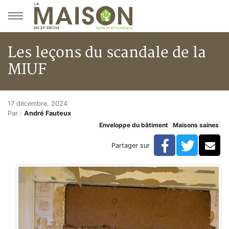
Aller au menu principal
Aller au contenu principal
Les leçons du scandale de la
MIUF
Les leçons du scandale de la M
Accueil
17 décembre, 2024
Par :
André Fauteux
Articles
Enveloppe du bâtiment
Maisons saines
Maisons saines
Hypersensibilités environnementales
Facebook
Twitte
Co
Partager sur
Les leçons du scandale de la MIUF