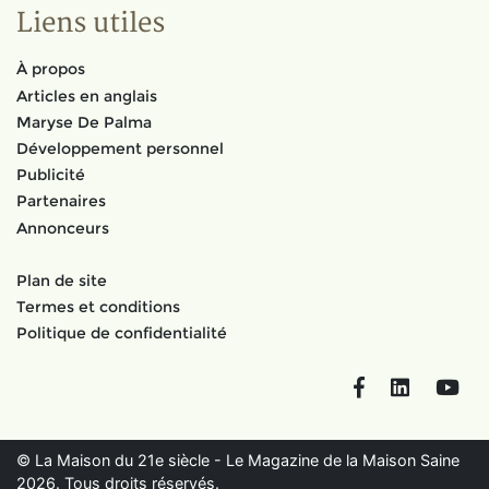
Liens utiles
À propos
Articles en anglais
Maryse De Palma
Développement personnel
Publicité
Partenaires
Annonceurs
Plan de site
Termes et conditions
Politique de confidentialité
Facebook
LinkedIn
You
© La Maison du 21e siècle - Le Magazine de la Maison Saine
2026. Tous droits réservés.