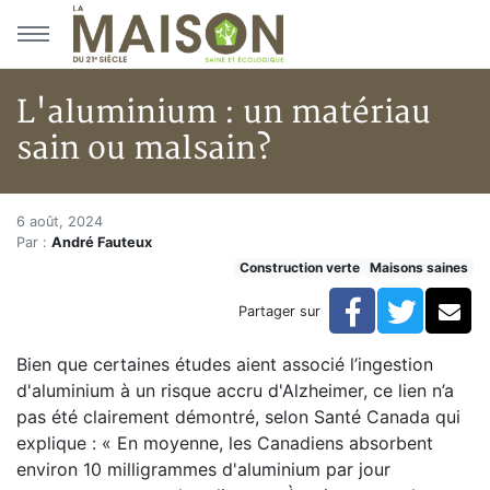
Aller au menu principal
Aller au contenu principal
L'aluminium : un matériau
sain ou malsain?
L'aluminium : un matériau sai
Accueil
6 août, 2024
Par :
André Fauteux
Articles
Construction verte
Maisons saines
Maisons saines
Hypersensibilités environnementales
Facebook
Twitte
Co
Partager sur
L'aluminium : un matériau sain ou malsain?
Bien que certaines études aient associé l’ingestion
d'aluminium à un risque accru d'Alzheimer, ce lien n’a
pas été clairement démontré, selon Santé Canada qui
explique : « En moyenne, les Canadiens absorbent
environ 10 milligrammes d'aluminium par jour