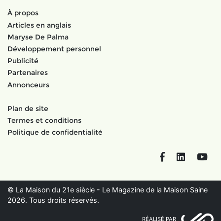
À propos
Articles en anglais
Maryse De Palma
Développement personnel
Publicité
Partenaires
Annonceurs
Plan de site
Termes et conditions
Politique de confidentialité
Facebook
LinkedIn
You
© La Maison du 21e siècle - Le Magazine de la Maison Saine
2026. Tous droits réservés.
RÉALISÉ PAR