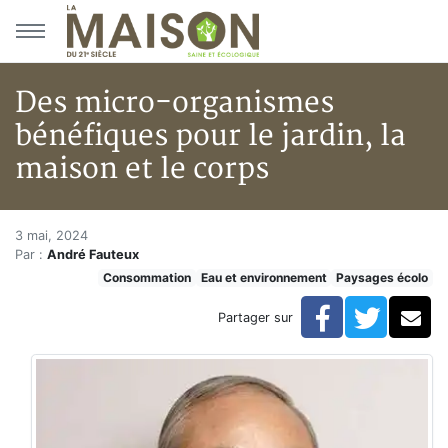
Aller au menu principal
Aller au contenu principal
Des micro-organismes
bénéfiques pour le jardin, la
maison et le corps
Des micro-organismes bénéfique
Accueil
3 mai, 2024
Par :
André Fauteux
Articles
Consommation
Eau et environnement
Paysages écolo
Eau et environnement
Eau et environnement
Facebook
Twitte
Co
Partager sur
Des micro-organismes bénéfiques pour le jardin, la ma