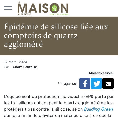
Aller au menu principal
Aller au contenu principal
Épidémie de silicose liée aux
comptoirs de quartz
aggloméré
Épidémie de silicose liée aux 
Accueil
12 mars, 2024
Par :
André Fauteux
Articles
Maisons saines
Maisons saines
Hypersensibilités environnementales
Facebook
Twitte
Co
Partager sur
Épidémie de silicose liée aux comptoirs de quartz a
L'équipement de protection individuelle (EPI) porté par
les travailleurs qui coupent le quartz aggloméré ne les
protégerait pas contre la silicose, selon
Building Green
qui recommande d'éviter ce matériau d'ici à ce que la