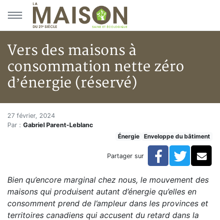
Aller au menu principal
Aller au contenu principal
Vers des maisons à
consommation nette zéro
d’énergie (réservé)
Vers des maisons à consommati
Accueil
27 février, 2024
Par :
Gabriel Parent-Leblanc
Articles
Énergie
Enveloppe du bâtiment
Énergie
Chauffage
Facebook
Twitte
Co
Partager sur
Vers des maisons à consommation nette zéro d’énergi
Bien qu’encore marginal chez nous, le mouvement des
maisons qui produisent autant d’énergie qu’elles en
consomment prend de l’ampleur dans les provinces et
territoires canadiens qui accusent du retard dans la